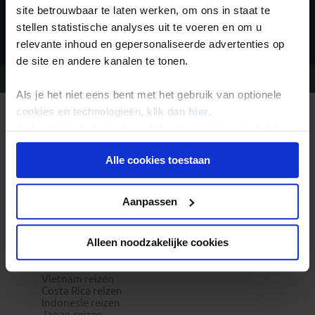
site betrouwbaar te laten werken, om ons in staat te
Inschrijven
stellen statistische analyses uit te voeren en om u
relevante inhoud en gepersonaliseerde advertenties op
de site en andere kanalen te tonen.
Vragen?
Bel 09-234 13 11
Als je het niet eens bent met het gebruik van optionele
cookies en technologieën, klik dan
hier
.
REIZEN MET KONING AAP
Je kunt je selectie in de instellingen aanpassen of deze
Waarom Koning Aap?
Bestemmingen
onder aan de pagina op elk gewenst moment voor de
Duurzaam toerisme
Alle cookies toestaan
toekomst wijzigen.
Vacatures
Veelgestelde vragen
Reisdocumenten aanvragen
Privacy beleid
Reisverzekeringen
Aanpassen
REISTYPES
Groepsreizen
Pioniersreizen
Alleen noodzakelijke cookies
Festivalreizen
Familiereizen 6+
POPULAIRE GROEPSREIZEN
Vietnam reizen
Costa Rica reizen
Indonesie reizen
Japan reizen