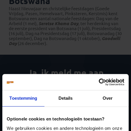
Botswana
Naast Nieuwjaar en christelijke feestdagen (Goede
Vrijdag, Pasen, Hemelvaart, Pinksteren, Kerstmis) kent
Botswana een aantal nationale feestdagen: Dag van de
Arbeid (1 mei),
Seretse Khama Day
, ter herdenking van
de eerste president van Botswana (1 juli), Presidentsdag
(16 juli), Dag na Presidentsdag (17 juli), Botswanadag (30
september), Dag na Botswanadag (1 oktober),
Goodwill
Day
(26 december).
Ja, ik meld me aan
voor de wekelijkse
nieuwsbrief
Toestemming
Details
Over
Optionele cookies en technologieën toestaan?
We gebruiken cookies en andere technologieën om onze