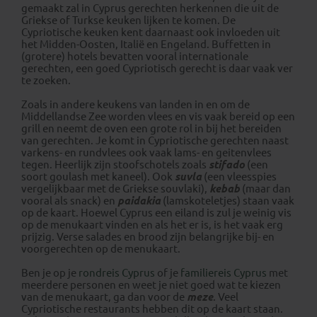
gemaakt zal in Cyprus gerechten herkennen die uit de
Griekse of Turkse keuken lijken te komen. De
Cypriotische keuken kent daarnaast ook invloeden uit
het Midden-Oosten, Italië en Engeland. Buffetten in
(grotere) hotels bevatten vooral internationale
gerechten, een goed Cypriotisch gerecht is daar vaak ver
te zoeken.
Zoals in andere keukens van landen in en om de
Middellandse Zee worden vlees en vis vaak bereid op een
grill en neemt de oven een grote rol in bij het bereiden
van gerechten. Je komt in Cypriotische gerechten naast
varkens- en rundvlees ook vaak lams- en geitenvlees
tegen. Heerlijk zijn stoofschotels zoals
stifado
(een
soort goulash met kaneel). Ook
suvla
(een vleesspies
vergelijkbaar met de Griekse souvlaki),
kebab
(maar dan
vooral als snack) en
paidakia
(lamskoteletjes) staan vaak
op de kaart. Hoewel Cyprus een eiland is zul je weinig vis
op de menukaart vinden en als het er is, is het vaak erg
prijzig. Verse salades en brood zijn belangrijke bij- en
voorgerechten op de menukaart.
Ben je op je
rondreis Cyprus
of je
familiereis Cyprus
met
meerdere personen en weet je niet goed wat te kiezen
van de menukaart, ga dan voor de
meze
. Veel
Cypriotische restaurants hebben dit op de kaart staan.