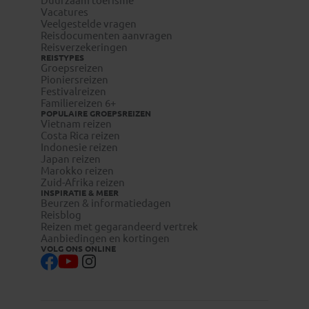
Duurzaam toerisme
Vacatures
Veelgestelde vragen
Reisdocumenten aanvragen
Reisverzekeringen
REISTYPES
Groepsreizen
Pioniersreizen
Festivalreizen
Familiereizen 6+
POPULAIRE GROEPSREIZEN
Vietnam reizen
Costa Rica reizen
Indonesie reizen
Japan reizen
Marokko reizen
Zuid-Afrika reizen
INSPIRATIE & MEER
Beurzen & informatiedagen
Reisblog
Reizen met gegarandeerd vertrek
Aanbiedingen en kortingen
VOLG ONS ONLINE