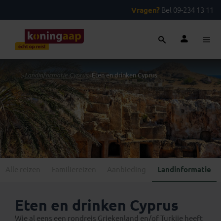
Vragen?
Bel 09-234 13 11
...
>
Landinformatie Cyprus
>
Eten en drinken Cyprus
Alle reizen
Familiereizen
Aanbieding
Landinformatie
Eten en drinken Cyprus
Wie al eens een rondreis Griekenland en/of Turkije heeft