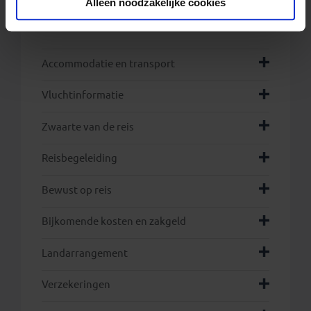
Alleen noodzakelijke cookies
.
Accommodatie en transport
Vluchtinformatie
Zwaarte van de reis
Reisbegeleiding
Bewust op reis
Bijkomende kosten en zakgeld
Landarrangement
Verzekeringen