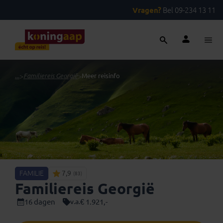
Vragen?
Bel 09-234 13 11
...
>
Familiereis Georgië
>
Meer reisinfo
FAMILIE
7,9
(83)
Familiereis Georgië
16 dagen
€ 1.921,-
v.a.