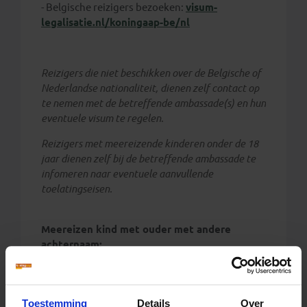
- Belgische reizigers bezoeken:
visum-
legalisatie.nl/koningaap-be/nl
Reizigers die niet beschikken over de Belgische of
Nederlandse nationaliteit, dienen zelf contact op
te nemen met de betreffende ambassade(s) en hun
eventuele visum te regelen.
Reizigers met meereizende kinderen onder de 18
jaar dienen zelf bij de betreffende ambassade te
infomeren naar eventuele aanvullende
toelatingseisen.
Meereizen kind met ouder met andere
achternaam:
Wanneer een kind meereist met een ouder met
een andere achternaam dan kan gecontroleerd
Toestemming
Details
Over
worden of er daadwerkelijk een ouder-