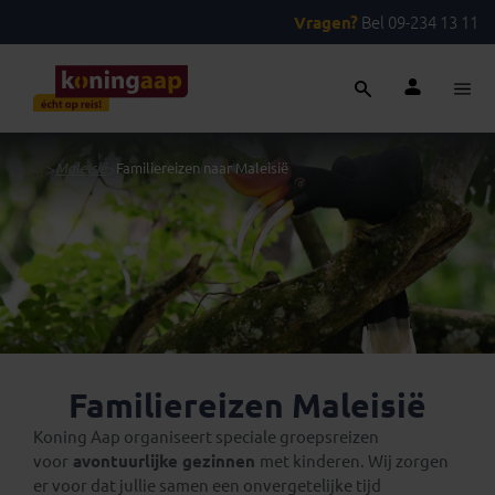
Vragen?
Bel 09-234 13 11
...
>
Maleisië
>
Familiereizen naar Maleisië
Familiereizen Maleisië
Koning Aap organiseert speciale groepsreizen
voor
avontuurlijke gezinnen
met kinderen. Wij zorgen
er voor dat jullie samen een onvergetelijke tijd