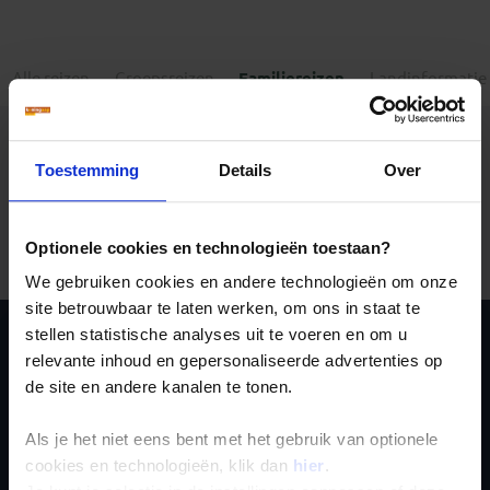
Alle reizen
Groepsreizen
Familiereizen
Landinformatie
Toestemming
Details
Over
Er is een fout voorgevallen bij het ophalen van de
reizen.
Optionele cookies en technologieën toestaan?
We gebruiken cookies en andere technologieën om onze
site betrouwbaar te laten werken, om ons in staat te
stellen statistische analyses uit te voeren en om u
Ja, ik meld me aan
relevante inhoud en gepersonaliseerde advertenties op
de site en andere kanalen te tonen.
voor de wekelijkse
nieuwsbrief
Als je het niet eens bent met het gebruik van optionele
cookies en technologieën, klik dan
hier
.