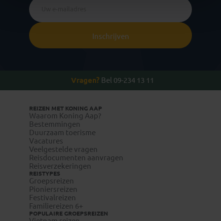
Inschrijven
Vragen?
Bel 09-234 13 11
REIZEN MET KONING AAP
Waarom Koning Aap?
Bestemmingen
Duurzaam toerisme
Vacatures
Veelgestelde vragen
Reisdocumenten aanvragen
Reisverzekeringen
REISTYPES
Groepsreizen
Pioniersreizen
Festivalreizen
Familiereizen 6+
POPULAIRE GROEPSREIZEN
Vietnam reizen