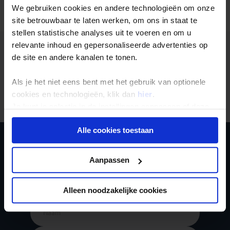
We gebruiken cookies en andere technologieën om onze
Alle reizen
Groepsreizen
Landinformatie
site betrouwbaar te laten werken, om ons in staat te
stellen statistische analyses uit te voeren en om u
relevante inhoud en gepersonaliseerde advertenties op
de site en andere kanalen te tonen.
Als je het niet eens bent met het gebruik van optionele
Er is een fout voorgevallen bij het ophalen van de
reizen.
cookies en technologieën, klik dan
hier
.
Je kunt je selectie in de instellingen aanpassen of deze
onder aan de pagina op elk gewenst moment voor de
Alle cookies toestaan
toekomst wijzigen.
Ja, ik meld me aan
Privacy beleid
Aanpassen
voor de wekelijkse
nieuwsbrief
Alleen noodzakelijke cookies