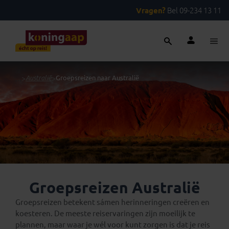
Vragen?
Bel 09-234 13 11
...
>
Australië
>
Groepsreizen naar Australië
Groepsreizen Australië
Groepsreizen betekent sámen herinneringen creëren en
koesteren. De meeste reiservaringen zijn moeilijk te
plannen, maar waar je wél voor kunt zorgen is dat je reis