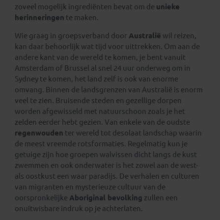
zoveel mogelijk ingrediënten bevat om de
unieke
herinneringen
te maken.
Wie graag in groepsverband door
Australië
wil reizen,
kan daar behoorlijk wat tijd voor uittrekken. Om aan de
andere kant van de wereld te komen, je bent vanuit
Amsterdam of Brussel al snel 24 uur onderweg om in
Sydney te komen, het land zelf is ook van enorme
omvang. Binnen de landsgrenzen van Australië is enorm
veel te zien. Bruisende steden en gezellige dorpen
worden afgewisseld met natuurschoon zoals je het
zelden eerder hebt gezien. Van enkele van de oudste
regenwouden
ter wereld tot desolaat landschap waarin
de meest vreemde rotsformaties. Regelmatig kun je
getuige zijn hoe groepen walvissen dicht langs de kust
zwemmen en ook onderwater is het zowel aan de west-
als oostkust een waar paradijs. De verhalen en culturen
van migranten en mysterieuze cultuur van de
oorspronkelijke
Aboriginal bevolking
zullen een
onuitwisbare indruk op je achterlaten.