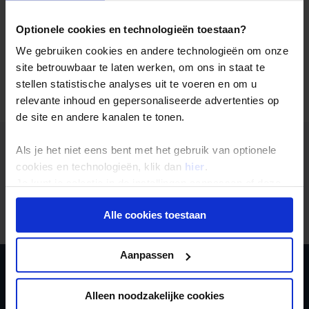
je de sfeer in Servië zelf proeven? Maak dan een
groepsreis Servië met Koning Aap
!
Optionele cookies en technologieën toestaan?
We gebruiken cookies en andere technologieën om onze
site betrouwbaar te laten werken, om ons in staat te
stellen statistische analyses uit te voeren en om u
relevante inhoud en gepersonaliseerde advertenties op
Alle reizen
Groepsreizen
Landinformatie
de site en andere kanalen te tonen.
Als je het niet eens bent met het gebruik van optionele
cookies en technologieën, klik dan
hier
.
Je kunt je selectie in de instellingen aanpassen of deze
Er is een fout voorgevallen bij het ophalen van de
onder aan de pagina op elk gewenst moment voor de
reizen.
Alle cookies toestaan
toekomst wijzigen.
Privacy beleid
Aanpassen
Ja, ik meld me aan
Alleen noodzakelijke cookies