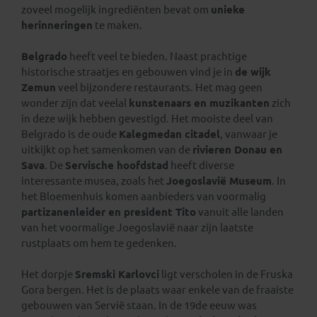
zoveel mogelijk ingrediënten bevat om
unieke
herinneringen
te maken.
Belgrado
heeft veel te bieden. Naast prachtige
historische straatjes en gebouwen vind je in
de wijk
Zemun
veel bijzondere restaurants. Het mag geen
wonder zijn dat veelal
kunstenaars en muzikanten
zich
in deze wijk hebben gevestigd. Het mooiste deel van
Belgrado is de oude
Kalegmedan citadel
, vanwaar je
uitkijkt op het samenkomen van de
rivieren Donau en
Sava
. De
Servische hoofdstad
heeft diverse
interessante musea, zoals het
Joegoslavië Museum
. In
het Bloemenhuis komen aanbieders van voormalig
partizanenleider en president Tito
vanuit alle landen
van het voormalige Joegoslavië naar zijn laatste
rustplaats om hem te gedenken.
Het dorpje
Sremski Karlovci
ligt verscholen in de Fruska
Gora bergen. Het is de plaats waar enkele van de fraaiste
gebouwen van Servië staan. In de 19de eeuw was