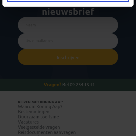
voor de wekelijkse
nieuwsbrief
Inschrijven
Vragen?
Bel 09-234 13 11
REIZEN MET KONING AAP
Waarom Koning Aap?
Bestemmingen
Duurzaam toerisme
Vacatures
Veelgestelde vragen
Reisdocumenten aanvragen