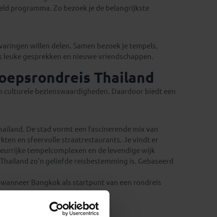
eld programma. Zo bezoek je de belangrijkste
rvaringen willen delen. Samen bezoek je tempels,
k leuke gesprekken en nieuwe vriendschappen.
oepsrondreis Thailand
en culturele bezienswaardigheden. Daardoor biedt een
hailand. De stad vormt een fascinerende mix van
n en sfeervolle straatrestaurants. Je vindt er
eurrijke tempelcomplexen en de levendige wijk
Thailand zo'n geliefde reisbestemming is. Gebaseerd
en wanneer Bangkok als startpunt van een rondreis