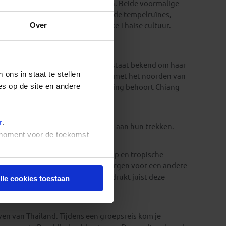
yutthaya en Sukhothai niet missen. Beide voormalige
ies van het land. Tussen eeuwenoude tempelruïnes,
Over
ijg je een goed beeld van de rijke Thaise cultuur.
gtepunten van Thailand.
d ligt in een groene omgeving en staat bekend om haar
ons in staat te stellen
Vanuit Chiang Mai maak je kennis met het noorden van
es op de site en andere
s de bestaande Thailand-beschrijving behoort Chiang
d
r
.
komen tijdens een groepsreis ruim aan hun trekken.
t moment voor de toekomst
t een indrukwekkend berglandschap en tropische
n met lokale gemeenschappen zorgen voor een andere
nde bestemmingsinformatie benadrukt juist deze
lle cookies toestaan
t van het land.
even van Thailand. Tijdens een groepsreis kom je