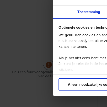
Toestemming
Optionele cookies en techn
We gebruiken cookies en ande
statistische analyses uit te
kanalen te tonen.
Als je het niet eens bent met
Je kunt je selectie in de in
wijzigen.
Er is een fout voorgevallen bij het opbouwen
van de filter.
Privacy beleid
Alleen noodzakelijke c