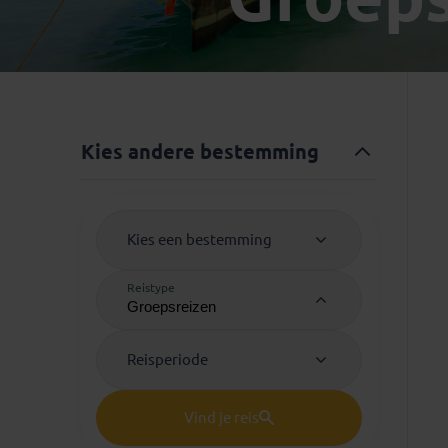
Mongolië
(1)
Tanzania
(1)
Nepal
(6)
Zimbabwe
(2)
Oezbekistan
(3)
Zuid-Afrika
(7)
Singapore
(1)
Sri Lanka
(4)
Kies andere bestemming
Tadzjikistan
(1)
Taiwan
(1)
Thailand
(8)
Kies een bestemming
Tibet
(3)
Reistype
Reisperiode
Vind je reis