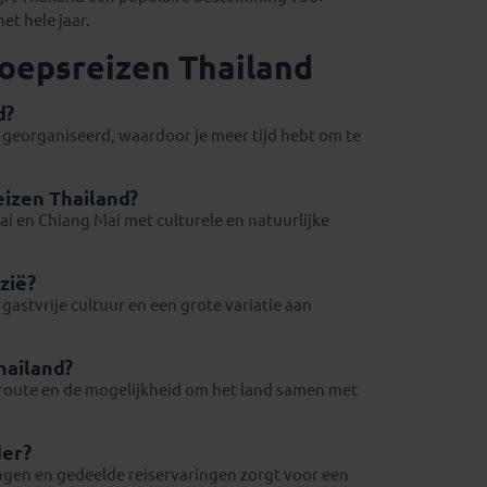
t hele jaar.
roepsreizen Thailand
d?
 georganiseerd, waardoor je meer tijd hebt om te
izen Thailand?
 en Chiang Mai met culturele en natuurlijke
zië?
 gastvrije cultuur en een grote variatie aan
hailand?
 route en de mogelijkheid om het land samen met
der?
ingen en gedeelde reiservaringen zorgt voor een