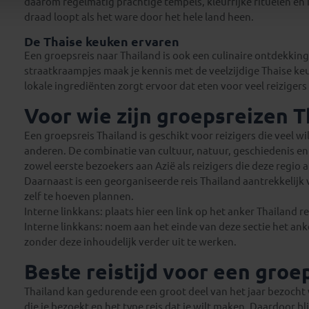
daarom regelmatig prachtige tempels, kleurrijke rituelen e
draad loopt als het ware door het hele land heen.
De Thaise keuken ervaren
Een groepsreis naar Thailand is ook een culinaire ontdekkings
straatkraampjes maak je kennis met de veelzijdige Thaise ke
lokale ingrediënten zorgt ervoor dat eten voor veel reiziger
Voor wie zijn groepsreizen T
Een groepsreis Thailand is geschikt voor reizigers die veel 
anderen. De combinatie van cultuur, natuur, geschiedenis e
zowel eerste bezoekers aan Azië als reizigers die deze regio 
Daarnaast is een georganiseerde reis Thailand aantrekkelijk 
zelf te hoeven plannen.
Interne linkkans: plaats hier een link op het anker Thailand 
Interne linkkans: noem aan het einde van deze sectie het anke
zonder deze inhoudelijk verder uit te werken.
Beste reistijd voor een groe
Thailand kan gedurende een groot deel van het jaar bezocht 
die je bezoekt en het type reis dat je wilt maken. Daardoor 