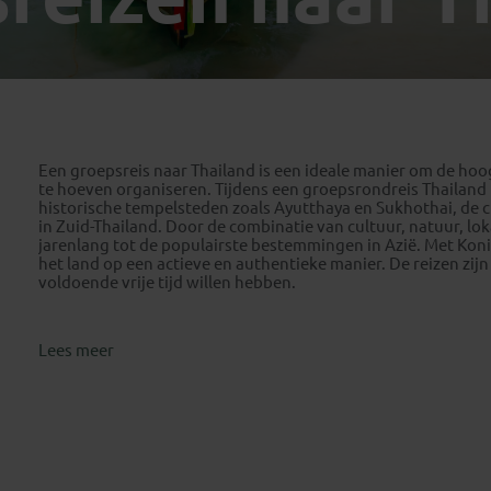
Georgië
(4)
Mexico
(4)
IJsland
(3)
Paraguay
(1)
Kosovo
(1)
Peru
(5)
Last minute reizen
Kroatië
(2)
Suriname
(1)
Letland
(3)
Litouwen
(3)
Een groepsreis naar Thailand is een ideale manier om de hoo
te hoeven organiseren. Tijdens een groepsrondreis Thailand
Moldavië
(1)
historische tempelsteden zoals Ayutthaya en Sukhothai, de c
in Zuid-Thailand. Door de combinatie van cultuur, natuur, l
Montenegro
(2)
jarenlang tot de populairste bestemmingen in Azië. Met Koni
Noord-Macedonië
(1)
het land op een actieve en authentieke manier. De reizen zijn 
voldoende vrije tijd willen hebben.
Lees meer