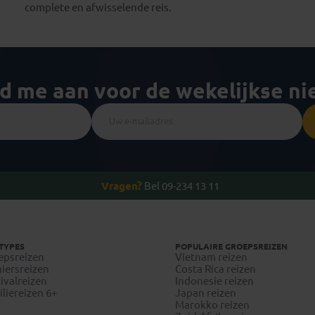
complete en afwisselende reis.
ld me aan voor de wekelijkse n
Vragen?
Bel 09-234 13 11
TYPES
POPULAIRE GROEPSREIZEN
epsreizen
Vietnam reizen
iersreizen
Costa Rica reizen
ivalreizen
Indonesie reizen
liereizen 6+
Japan reizen
Marokko reizen