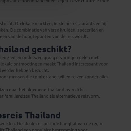
n imposante Boeddhabeelden tegen. Deze culturele rode
tocht. Op lokale markten, in kleine restaurants en bij
uken. De combinatie van verse kruiden, specerijen en
s een van de hoogtepunten van de reis wordt.
hailand geschikt?
willen zien en onderweg graag ervaringen delen met
n lokale ontmoetingen maakt Thailand interessant voor
al eerder hebben bezocht.
voor mensen die comfortabel willen reizen zonder alles
reizen naar het algemene Thailand-overzicht.
r familiereizen Thailand als alternatieve reisvorm,
psreis Thailand
worden. De ideale reisperiode hangt af van de regio
blijft Thailand een populaire bestemming voor