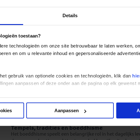
Wie meer wil leren over de geschiedenis van Thailand mag A
hoofdsteden behoren tot de belangrijkste historische locat
Details
monumentale Boeddhabeelden en historische overblijfselen kr
Deze bestemmingen worden vaak genoemd als culturele hoo
Chiang Mai en Noord-Thailand
ologieën toestaan?
Chiang Mai heeft een heel andere sfeer dan Bangkok. De sta
re technologieën om onze site betrouwbaar te laten werken, om 
tempels, sfeervolle avondmarkten en ontspannen karakter. 
 voeren en om u relevante inhoud en gepersonaliseerde advertenti
Thailand, waar natuur en cultuur hand in hand gaan. Volgen
Mai al jaren tot de populairste bestemmingen van het land.
Natuur ontdekken tijdens groepsreizen Thailan
 het gebruik van optionele cookies en technologieën, klik dan
hie
Thailand is meer dan cultuur alleen. Ook natuurliefhebbers 
stellingen aanpassen of deze onder aan de pagina op elk gewens
Groene bergen en jungle
In verschillende delen van Thailand kun je kennismaken me
natuur. Wandelingen door groene gebieden en ontmoetinge
kant van Thailand dan veel reizigers verwachten. De bestaa
ookies
Aanpassen
A
combinatie van natuur en cultuur als onderscheidend elemen
Tempels, tradities en boeddhisme
Het boeddhisme speelt een belangrijke rol in het dagelijks l