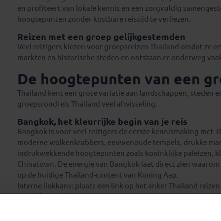
en profiteert van lokale kennis en een zorgvuldig samengest
hoogtepunten zonder kostbare reistijd te verliezen.
Reizen met een groep gelijkgestemden
Veel reizigers kiezen voor groepsreizen Thailand omdat ze e
markten en historische steden en ontstaan er onderweg vaa
De hoogtepunten van een gr
Thailand kent een grote variatie aan landschappen, steden 
groepsrondreis Thailand veel afwisseling.
Bangkok, het kleurrijke begin van je reis
Bangkok is voor veel reizigers de eerste kennismaking met T
moderne wolkenkrabbers, eeuwenoude tempels, drukke markte
indrukwekkende hoogtepunten zoals koninklijke paleizen, kl
Chinatown. De energie van Bangkok laat direct zien waarom 
op de huidige Thailand-content van Koning Aap.
Interne linkkans: plaats een link op het anker Thailand reiz
wordt besproken.
Ayutthaya en Sukhothai