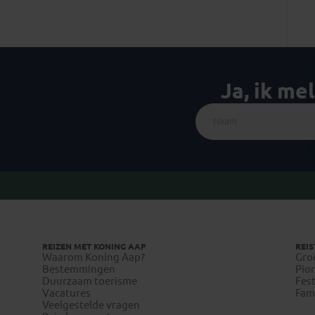
Ja, ik me
REIZEN MET KONING AAP
REIS
Waarom Koning Aap?
Gro
Bestemmingen
Pion
Duurzaam toerisme
Fest
Vacatures
Fami
Veelgestelde vragen