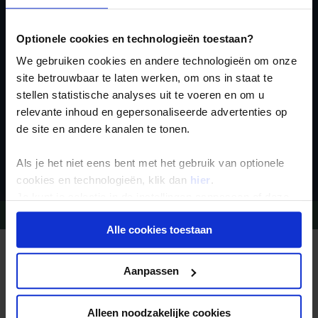
voor de wekelijkse
nieuwsbrief
Optionele cookies en technologieën toestaan?
We gebruiken cookies en andere technologieën om onze
site betrouwbaar te laten werken, om ons in staat te
stellen statistische analyses uit te voeren en om u
relevante inhoud en gepersonaliseerde advertenties op
de site en andere kanalen te tonen.
Inschrijven
Als je het niet eens bent met het gebruik van optionele
cookies en technologieën, klik dan
hier
.
Je kunt je selectie in de instellingen aanpassen of deze
onder aan de pagina op elk gewenst moment voor de
Vragen?
Bel 09-234 13 11
Alle cookies toestaan
toekomst wijzigen.
REIZEN MET KONING AAP
Privacy beleid
Waarom Koning Aap?
Aanpassen
Bestemmingen
Duurzaam toerisme
Vacatures
Alleen noodzakelijke cookies
Veelgestelde vragen