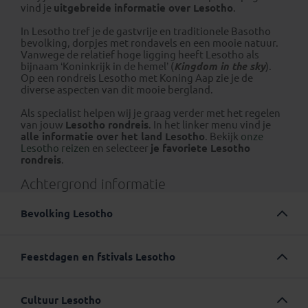
vind je
uitgebreide informatie over Lesotho
.
In Lesotho tref je de gastvrije en traditionele Basotho
bevolking, dorpjes met rondavels en een mooie natuur.
Vanwege de relatief hoge ligging heeft Lesotho als
bijnaam ‘Koninkrijk in de hemel’ (
Kingdom in the sky
).
Op een rondreis Lesotho met Koning Aap zie je de
diverse aspecten van dit mooie bergland.
Als specialist helpen wij je graag verder met het regelen
van jouw
Lesotho rondreis
. In het linker menu vind je
alle informatie over het land Lesotho
. Bekijk
onze
Lesotho reizen
en selecteer
je favoriete Lesotho
rondreis
.
Achtergrond informatie
Bevolking Lesotho
Lesotho telt circa 2 miljoen inwoners, die Lesothanen
worden genoemd, waarvan 99% afkomstig is uit de
Feestdagen en fstivals Lesotho
Basotho-stam (Sotho). De Basotho worden
onderverdeeld in subgroepen als Bakuena, Bafokeng,
Naast christelijke dagen als Pasen, Hemelvaart en
Bataung en Matebele. Het Basotho-volk dat is verenigd
Kerstmis kent Lesotho de volgende nationale
door koning Moshoeshoe I bij de stichting van Lesotho.
Cultuur Lesotho
feestdagen: Nieuwjaar (1 januari),
Moshoeshoe Day
(11