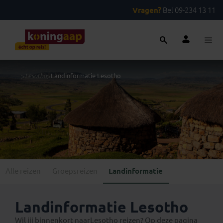
Vragen?
Bel 09-234 13 11
...
>
Lesotho
>
Landinformatie Lesotho
Alle reizen
Groepsreizen
Landinformatie
Landinformatie Lesotho
Wil jij binnenkort naarLesotho reizen? Op deze pagina