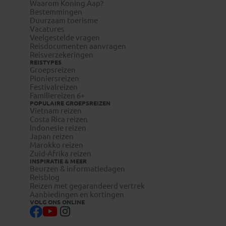
Waarom Koning Aap?
Bestemmingen
Duurzaam toerisme
Vacatures
Veelgestelde vragen
Reisdocumenten aanvragen
Reisverzekeringen
REISTYPES
Groepsreizen
Pioniersreizen
Festivalreizen
Familiereizen 6+
POPULAIRE GROEPSREIZEN
Vietnam reizen
Costa Rica reizen
Indonesie reizen
Japan reizen
Marokko reizen
Zuid-Afrika reizen
INSPIRATIE & MEER
Beurzen & informatiedagen
Reisblog
Reizen met gegarandeerd vertrek
Aanbiedingen en kortingen
VOLG ONS ONLINE