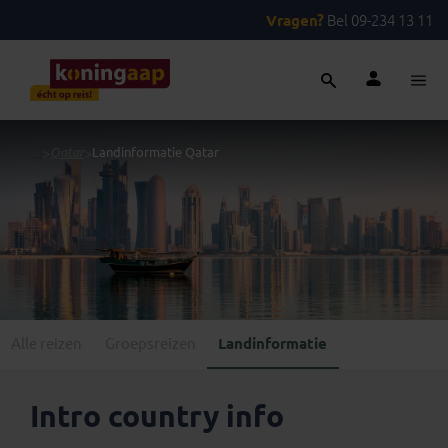
Vragen?
Bel 09-234 13 11
...
>
Qatar
>
Landinformatie Qatar
Alle reizen
Groepsreizen
Landinformatie
Intro country info