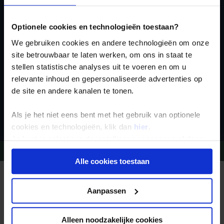
voor de wekelijkse
nieuwsbrief
Optionele cookies en technologieën toestaan?
We gebruiken cookies en andere technologieën om onze
site betrouwbaar te laten werken, om ons in staat te
stellen statistische analyses uit te voeren en om u
relevante inhoud en gepersonaliseerde advertenties op
de site en andere kanalen te tonen.
Inschrijven
Als je het niet eens bent met het gebruik van optionele
cookies en technologieën, klik dan
hier
.
Je kunt je selectie in de instellingen aanpassen of deze
onder aan de pagina op elk gewenst moment voor de
Vragen?
Bel 09-234 13 11
Alle cookies toestaan
toekomst wijzigen.
REIZEN MET KONING AAP
Waarom Koning Aap?
Privacy beleid
Aanpassen
Bestemmingen
Duurzaam toerisme
Vacatures
Alleen noodzakelijke cookies
Veelgestelde vragen