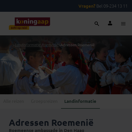
Vragen?
Bel 09-234 13 11
...
>
Landinformatie Roemenië
>
Adressen Roemenië
Alle reizen
Groepsreizen
Landinformatie
Adressen Roemenië
Roemeense ambassade in Den Haag