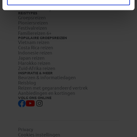
Reisdocumenten aanvragen
Reisverzekeringen
REISTYPES
Groepsreizen
Pioniersreizen
Festivalreizen
Familiereizen 6+
POPULAIRE GROEPSREIZEN
Vietnam reizen
Costa Rica reizen
Indonesie reizen
Japan reizen
Marokko reizen
Zuid-Afrika reizen
INSPIRATIE & MEER
Beurzen & informatiedagen
Reisblog
Reizen met gegarandeerd vertrek
Aanbiedingen en kortingen
VOLG ONS ONLINE
Privacy
Cookies instellingen