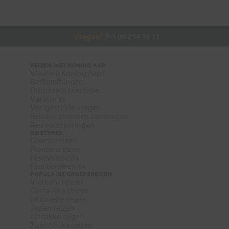
Vragen?
Bel 09-234 13 11
REIZEN MET KONING AAP
Waarom Koning Aap?
Bestemmingen
Duurzaam toerisme
Vacatures
Veelgestelde vragen
Reisdocumenten aanvragen
Reisverzekeringen
REISTYPES
Groepsreizen
Pioniersreizen
Festivalreizen
Familiereizen 6+
POPULAIRE GROEPSREIZEN
Vietnam reizen
Costa Rica reizen
Indonesie reizen
Japan reizen
Marokko reizen
Zuid-Afrika reizen