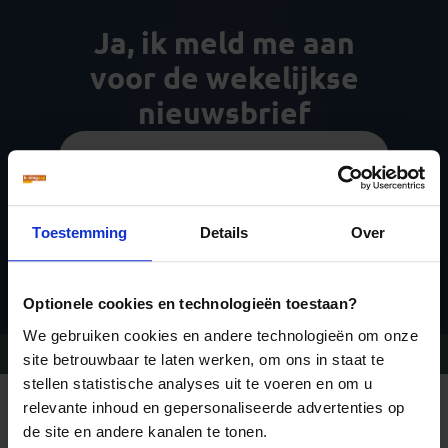
Ja, ik meld me aan
voor de wekelijkse
nieuwsbrief
Toestemming
Details
Over
Inschrijven
Optionele cookies en technologieën toestaan?
We gebruiken cookies en andere technologieën om onze
Vragen?
Bel 09-234 13 11
site betrouwbaar te laten werken, om ons in staat te
stellen statistische analyses uit te voeren en om u
relevante inhoud en gepersonaliseerde advertenties op
REIZEN MET KONING AAP
Waarom Koning Aap?
de site en andere kanalen te tonen.
Bestemmingen