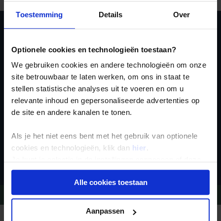
Toestemming
Details
Over
Ja, ik meld me aan
Optionele cookies en technologieën toestaan?
voor de wekelijkse
We gebruiken cookies en andere technologieën om onze
nieuwsbrief
site betrouwbaar te laten werken, om ons in staat te
stellen statistische analyses uit te voeren en om u
relevante inhoud en gepersonaliseerde advertenties op
de site en andere kanalen te tonen.
Als je het niet eens bent met het gebruik van optionele
cookies en technologieën, klik dan
hier
.
Inschrijven
Je kunt je selectie in de instellingen aanpassen of deze
onder aan de pagina op elk gewenst moment voor de
Alle cookies toestaan
toekomst wijzigen.
Vragen?
Bel 09-234 13 11
Privacy beleid
Aanpassen