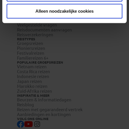
REIZEN MET KONING AAP
Waarom Koning Aap?
Bestemmingen
Alleen noodzakelijke cookies
Duurzaam toerisme
Vacatures
Veelgestelde vragen
Reisdocumenten aanvragen
Reisverzekeringen
REISTYPES
Groepsreizen
Pioniersreizen
Festivalreizen
Familiereizen 6+
POPULAIRE GROEPSREIZEN
Vietnam reizen
Costa Rica reizen
Indonesie reizen
Japan reizen
Marokko reizen
Zuid-Afrika reizen
INSPIRATIE & MEER
Beurzen & informatiedagen
Reisblog
Reizen met gegarandeerd vertrek
Aanbiedingen en kortingen
VOLG ONS ONLINE