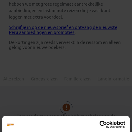
hebben we met grote regelmaat aantrekkelijke
aanbiedingen en last minute reizen die je vast kunt
leggen met extra voordeel.
Schrijf je in op de nieuwsbrief en ontvang de nieuwste
Peru aanbiedingen en promoties
.
De kortingen zijn reeds verwerkt in de reissom en alleen
geldig voor nieuwe boekers.
Alle reizen
Groepsreizen
Familiereizen
Landinformatie
Er is een fout voorgevallen bij het ophalen van de
vertrekdata.