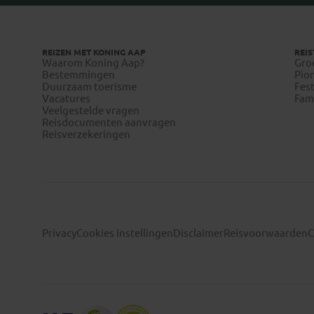
REIZEN MET KONING AAP
REIS
Waarom Koning Aap?
Gro
Bestemmingen
Pion
Duurzaam toerisme
Fest
Vacatures
Fami
Veelgestelde vragen
Reisdocumenten aanvragen
Reisverzekeringen
Privacy
Cookies instellingen
Disclaimer
Reisvoorwaarden
C