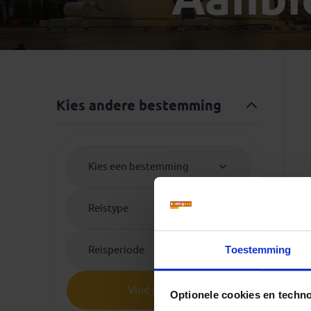
Mongolië
(1)
Tanzania
(1)
Nepal
(6)
Zimbabwe
(2)
Oezbekistan
(3)
Zuid-Afrika
(7)
Singapore
(1)
Sri Lanka
(4)
Kies andere bestemming
Tadzjikistan
(1)
Taiwan
(1)
Thailand
(8)
Kies een bestemming
Tibet
(3)
Reistype
Reisperiode
Toestemming
Vind je reis
Optionele cookies en techn