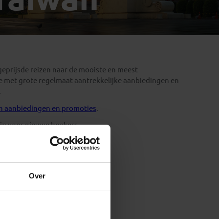
Emiraten
(1)
 geprijsde reizen naar de mooiste en meest
.
wan aanbiedingen en promoties
.
dig voor nieuwe boekers.
Over