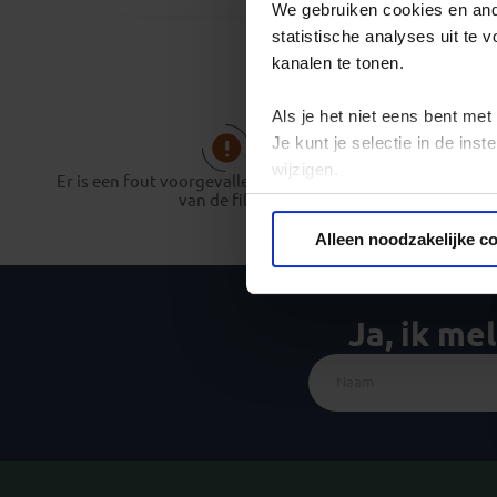
We gebruiken cookies en ande
statistische analyses uit te
kanalen te tonen.
Als je het niet eens bent met
Je kunt je selectie in de in
wijzigen.
Er is een fout voorgevallen bij het opbouwen
van de filter.
Privacy beleid
Alleen noodzakelijke c
Ja, ik me