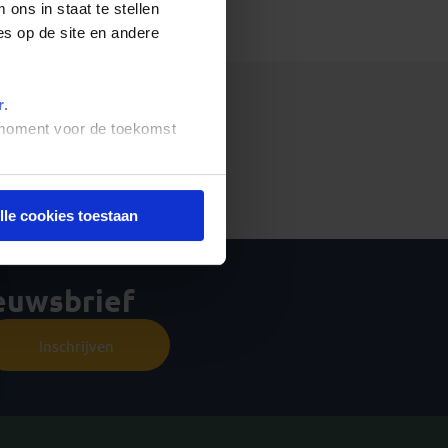
ons in staat te stellen
es op de site en andere
r
.
t moment voor de toekomst
t ophalen van de vertrekdata.
lle cookies toestaan
ieuwsbrief
Inschrijven