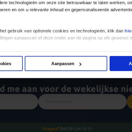
re technologieën om onze site betrouwbaar te laten werken, om 
 voeren en om u relevante inhoud en gepersonaliseerde advertenti
Alle reizen
Groepsreizen
Landinformatie
 het gebruik van optionele cookies en technologieën, klik dan
hie
stellingen aanpassen of deze onder aan de pagina op elk gewens
Er is een fout voorgevallen bij he
ookies
Aanpassen
A
ld me aan voor de wekelijkse n
Vragen?
Bel 09-234 13 11