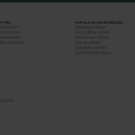
TYPES
POPULAIRE GROEPSREIZEN
epsreizen
Vietnam reizen
iersreizen
Costa Rica reizen
ivalreizen
Indonesie reizen
liereizen 6+
Japan reizen
Marokko reizen
Zuid-Afrika reizen
ontact