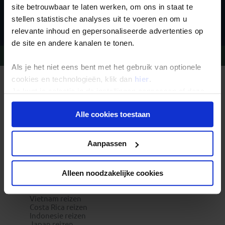
site betrouwbaar te laten werken, om ons in staat te
Inschrijven
stellen statistische analyses uit te voeren en om u
relevante inhoud en gepersonaliseerde advertenties op
de site en andere kanalen te tonen.
Vragen?
Bel 09-234 13 11
Als je het niet eens bent met het gebruik van optionele
cookies en technologieën, klik dan
hier
.
REIZEN MET KONING AAP
Je kunt je selectie in de instellingen aanpassen of deze
Waarom Koning Aap?
Bestemmingen
onder aan de pagina op elk gewenst moment voor de
Duurzaam toerisme
Alle cookies toestaan
toekomst wijzigen.
Vacatures
Veelgestelde vragen
Reisdocumenten aanvragen
Privacy beleid
Reisverzekeringen
Aanpassen
REISTYPES
Groepsreizen
Pioniersreizen
Alleen noodzakelijke cookies
Festivalreizen
Familiereizen 6+
POPULAIRE GROEPSREIZEN
Vietnam reizen
Costa Rica reizen
Indonesie reizen
Japan reizen