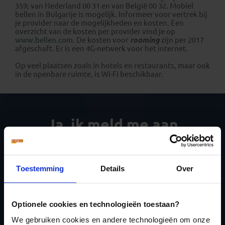
359; van Nederland 00 31 en van België 00 32. Mobiel
bellen in Bulgarije is mogelijk. Informeer voor vertrek bij
je provider naar de mogelijkheden en kosten. Een
overzicht van de kosten per provider vind je op
www.bellen.com
. De kosten voor
roaming
zijn per 2017
afgeschaft. Er is een 4G-netwerk voor het internet.
Op veel plaatsen zoals in hotels en restaurants, maar ook
in de openbare ruimte, is Wi-Fi beschikbaar.
Ja, ik meld me aan
voor de wekelijkse
nieuwsbrief
Toestemming
Details
Over
Optionele cookies en technologieën toestaan?
We gebruiken cookies en andere technologieën om onze