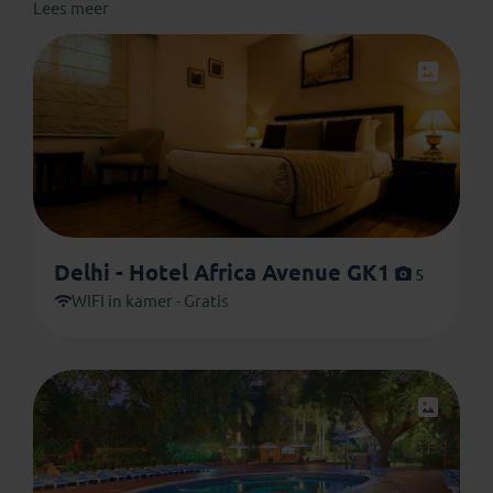
Lees meer
verwachten. De genoemde accommodaties zijn
altijd
onder voorbehoud van wijzigingen en
beschikbaarheid
. Je verblijft in onderstaande of
vergelijkbare accommodaties. De afbeeldingen zijn met
zorg uitgezocht maar kunnen verschillen van de
werkelijkheid.
Delhi - Hotel Africa Avenue GK1
5
WIFI in kamer - Gratis