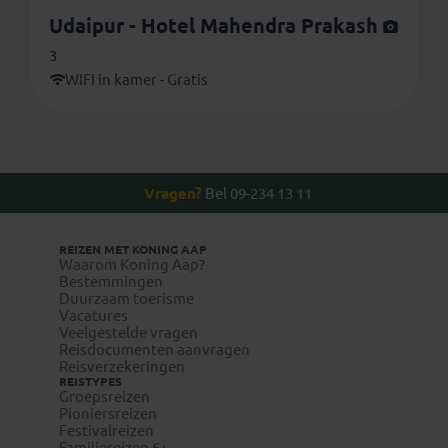
Udaipur - Hotel Mahendra Prakash
3
WIFI in kamer - Gratis
Vragen?
Bel 09-234 13 11
REIZEN MET KONING AAP
Waarom Koning Aap?
Bestemmingen
Duurzaam toerisme
Vacatures
Veelgestelde vragen
Reisdocumenten aanvragen
Reisverzekeringen
REISTYPES
Groepsreizen
Pioniersreizen
Festivalreizen
Familiereizen 6+