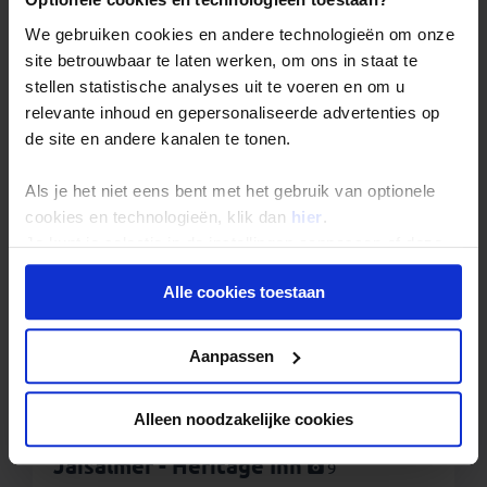
We gebruiken cookies en andere technologieën om onze
site betrouwbaar te laten werken, om ons in staat te
stellen statistische analyses uit te voeren en om u
relevante inhoud en gepersonaliseerde advertenties op
Bikaner - Hotel Chirag
10
de site en andere kanalen te tonen.
WIFI in kamer - Gratis
Als je het niet eens bent met het gebruik van optionele
cookies en technologieën, klik dan
hier
.
Je kunt je selectie in de instellingen aanpassen of deze
onder aan de pagina op elk gewenst moment voor de
Alle cookies toestaan
toekomst wijzigen.
Privacy beleid
Aanpassen
Alleen noodzakelijke cookies
Jaisalmer - Heritage Inn
9