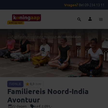
Vragen?
Bel 09-234 13 11
...
>
Familiereis Noord-India Avontuur
>
Accommodaties
FAMILIE
8,9
(229)
Familiereis Noord-India
Avontuur
22 dagen
€ 2.091,-
v.a.