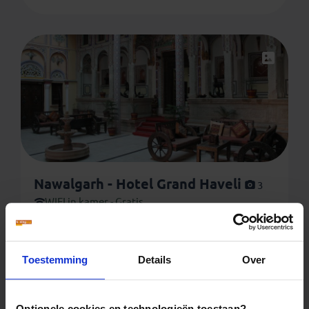
Nawalgarh - Hotel Grand Haveli
3
WIFI in kamer - Gratis
Toestemming
Details
Over
Optionele cookies en technologieën toestaan?