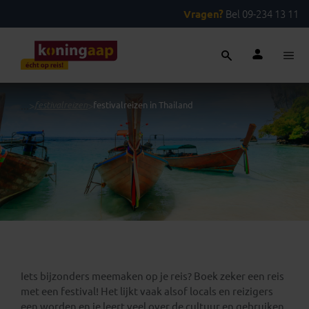
Vragen?
Bel 09-234 13 11
...
>
festivalreizen
>
festivalreizen in Thailand
Iets bijzonders meemaken op je reis? Boek zeker een reis
met een festival! Het lijkt vaak alsof locals en reizigers
een worden en je leert veel over de cultuur en gebruiken.