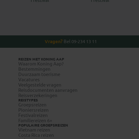
1 festival
1 festival
Vragen?
Bel 09-234 13 11
REIZEN MET KONING AAP
Waarom Koning Aap?
Bestemmingen
Duurzaam toerisme
Vacatures
Veelgestelde vragen
Reisdocumenten aanvragen
Reisverzekeringen
REISTYPES
Groepsreizen
Pioniersreizen
Festivalreizen
Familiereizen 6+
POPULAIRE GROEPSREIZEN
Vietnam reizen
Costa Rica reizen