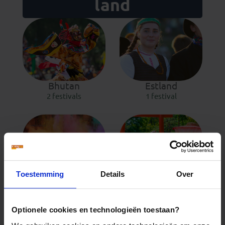
land
Bhutan
Estland
2 festivals
1 festival
Toestemming
Details
Over
India
Japan
6 festivals
5 festivals
Optionele cookies en technologieën toestaan?