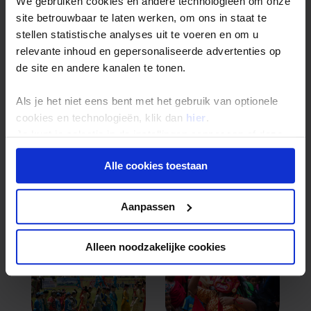
We gebruiken cookies en andere technologieën om onze
site betrouwbaar te laten werken, om ons in staat te
stellen statistische analyses uit te voeren en om u
relevante inhoud en gepersonaliseerde advertenties op
de site en andere kanalen te tonen.
Letland
Litouwen
1 festival
1 festival
Als je het niet eens bent met het gebruik van optionele
cookies en technologieën, klik dan
hier
.
Je kunt je selectie in de instellingen aanpassen of deze
onder aan de pagina op elk gewenst moment voor de
Alle cookies toestaan
toekomst wijzigen.
Privacy beleid
Aanpassen
Mexico
Moldavië
2 festivals
3 festivals
Alleen noodzakelijke cookies