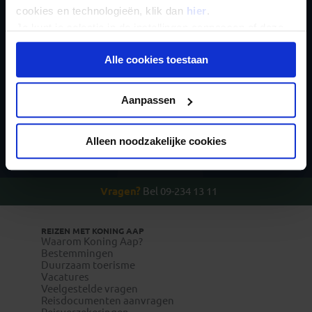
cookies en technologieën, klik dan
hier
.
nieuwsbrief
Je kunt je selectie in de instellingen aanpassen of deze
onder aan de pagina op elk gewenst moment voor de
Alle cookies toestaan
toekomst wijzigen.
Privacy beleid
Aanpassen
Inschrijven
Alleen noodzakelijke cookies
Vragen?
Bel 09-234 13 11
REIZEN MET KONING AAP
Waarom Koning Aap?
Bestemmingen
Duurzaam toerisme
Vacatures
Veelgestelde vragen
Reisdocumenten aanvragen