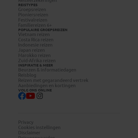
Reisverzekeringen
REISTYPES
Groepsreizen
Pioniersreizen
Festivalreizen
Familiereizen 6+
POPULAIRE GROEPSREIZEN
Vietnam reizen
Costa Rica reizen
Indonesie reizen
Japan reizen
Marokko reizen
Zuid-Afrika reizen
INSPIRATIE & MEER
Beurzen & informatiedagen
Reisblog
Reizen met gegarandeerd vertrek
Aanbiedingen en kortingen
VOLG ONS ONLINE
Privacy
Cookies instellingen
Disclaimer
Reisvoorwaarden