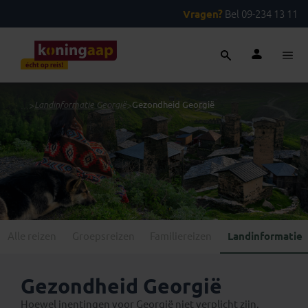
Vragen?
Bel 09-234 13 11
...
>
Landinformatie Georgië
>
Gezondheid Georgië
Alle reizen
Groepsreizen
Familiereizen
Landinformatie
Gezondheid Georgië
Hoewel inentingen voor Georgië niet verplicht zijn,