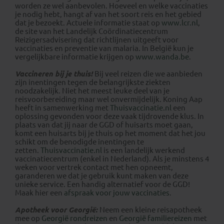
worden ze wel aanbevolen. Hoeveel en welke vaccinaties
je nodig hebt, hangt af van het soort reis en het gebied
dat je bezoekt. Actuele informatie staat op
www.lcr.nl
,
de site van het Landelijk Coördinatiecentrum
Reizigersadvisering dat richtlijnen uitgeeft voor
vaccinaties en preventie van malaria. In België kun je
vergelijkbare informatie krijgen op
www.wanda.be
.
Vaccineren bij je thuis!
Bij veel reizen die we aanbieden
zijn inentingen tegen de belangrijkste ziekten
noodzakelijk. Niet het meest leuke deel van je
reisvoorbereiding maar wel onvermijdelijk. Koning Aap
heeft in samenwerking met
Thuisvaccinatie.nl
een
oplossing gevonden voor deze vaak tijdrovende klus. In
plaats van dat jij naar de GGD of huisarts moet gaan,
komt een huisarts bij je thuis op het moment dat het jou
schikt om de benodigde inentingen te
zetten.
Thuisvaccinatie.nl
is een landelijk werkend
vaccinatiecentrum (enkel in Nederland). Als je minstens 4
weken voor vertrek contact met hen opneemt,
garanderen we dat je gebruik kunt maken van deze
unieke service. Een handig alternatief voor de GGD!
Maak hier een
afspraak voor jouw vaccinaties
.
Apotheek voor Georgië:
Neem een kleine reisapotheek
mee op
Georgië rondreizen
en
Georgië familiereizen
met