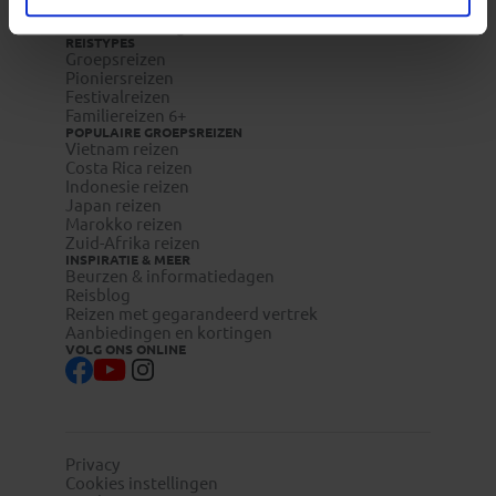
Reisdocumenten aanvragen
Reisverzekeringen
REISTYPES
Groepsreizen
Pioniersreizen
Festivalreizen
Familiereizen 6+
POPULAIRE GROEPSREIZEN
Vietnam reizen
Costa Rica reizen
Indonesie reizen
Japan reizen
Marokko reizen
Zuid-Afrika reizen
INSPIRATIE & MEER
Beurzen & informatiedagen
Reisblog
Reizen met gegarandeerd vertrek
Aanbiedingen en kortingen
VOLG ONS ONLINE
Privacy
Cookies instellingen