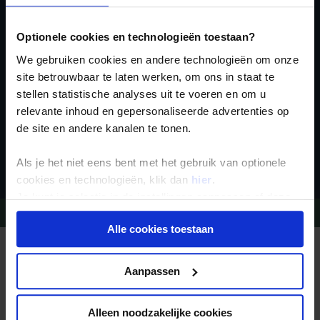
voor de wekelijkse
nieuwsbrief
Optionele cookies en technologieën toestaan?
We gebruiken cookies en andere technologieën om onze
site betrouwbaar te laten werken, om ons in staat te
stellen statistische analyses uit te voeren en om u
relevante inhoud en gepersonaliseerde advertenties op
de site en andere kanalen te tonen.
Inschrijven
Als je het niet eens bent met het gebruik van optionele
cookies en technologieën, klik dan
hier
.
Je kunt je selectie in de instellingen aanpassen of deze
Vragen?
Bel 09-234 13 11
onder aan de pagina op elk gewenst moment voor de
Alle cookies toestaan
toekomst wijzigen.
REIZEN MET KONING AAP
Waarom Koning Aap?
Privacy beleid
Aanpassen
Bestemmingen
Duurzaam toerisme
Vacatures
Veelgestelde vragen
Alleen noodzakelijke cookies