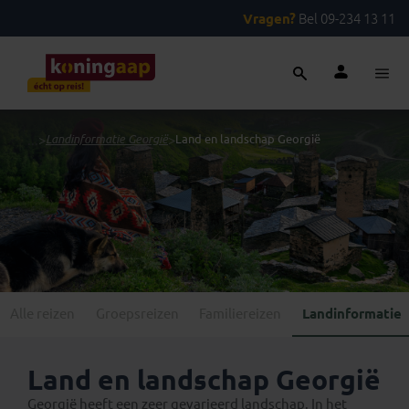
Vragen?
Bel 09-234 13 11
...
>
Landinformatie Georgië
>
Land en landschap Georgië
Alle reizen
Groepsreizen
Familiereizen
Landinformatie
Land en landschap Georgië
Georgië heeft een zeer gevarieerd landschap. In het