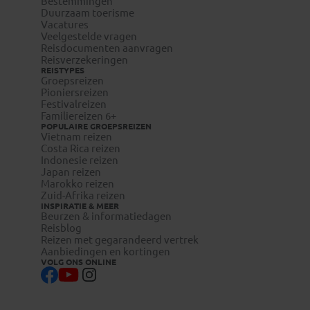
Bestemmingen
Kijk op de website van Traveldocs voor meer informatie:
Duurzaam toerisme
Vacatures
- Nederlandse reizigers bezoeken:
visum-
Veelgestelde vragen
legalisatie.nl/koningaap-nl
Reisdocumenten aanvragen
- Belgische reizigers bezoeken:
visum-
Reisverzekeringen
legalisatie.nl/koningaap-be
REISTYPES
Groepsreizen
Reizigers die niet beschikken over de Nederlandse of
Pioniersreizen
Belgische nationaliteit, dienen zelf contact op te nemen
Festivalreizen
met de betreffende ambassade(s) en hun eventuele visum
Familiereizen 6+
te regelen.
POPULAIRE GROEPSREIZEN
Vietnam reizen
Reizigers met meereizende kinderen onder de 18 jaar
Costa Rica reizen
dienen zelf bij de betreffende ambassade te infomeren naar
Indonesie reizen
eventuele aanvullende toelatingseisen.
Japan reizen
Marokko reizen
Zuid-Afrika reizen
INSPIRATIE & MEER
Beurzen & informatiedagen
Reisblog
Reizen met gegarandeerd vertrek
Aanbiedingen en kortingen
VOLG ONS ONLINE