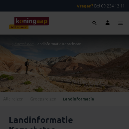
Vragen?
Bel 09-234 13 11
...
>
Kazachstan
>
Landinformatie Kazachstan
Alle reizen
Groepsreizen
Landinformatie
Landinformatie