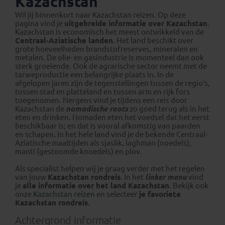
Kazachstan
Wil jij binnenkort naar Kazachstan reizen. Op deze
pagina vind je
uitgebreide informatie over Kazachstan
.
Kazachstan is economisch het meest ontwikkeld van de
Centraal-Aziatische landen
. Het land beschikt over
grote hoeveelheden brandstofreserves, mineralen en
metalen. De olie- en gasindustrie is momenteel dan ook
sterk groeiende. Ook de agrarische sector neemt met de
tarweproductie een belangrijke plaats in. In de
afgelopen jaren zijn de tegenstellingen tussen de regio’s,
tussen stad en platteland en tussen arm en rijk fors
toegenomen. Nergens vind je tijdens een reis door
Kazachstan de
nomadische roots
zo goed terug als in het
eten en drinken. Nomaden eten het voedsel dat het eerst
beschikbaar is; en dat is vooral afkomstig van paarden
en schapen. In het hele land vind je de bekende Centraal-
Aziatische maaltijden als sjaslik, laghman (noedels),
manti (gestoomde knoedels) en plov.
Als specialist helpen wij je graag verder met het regelen
van jouw
Kazachstan rondreis
. In het
linker menu
vind
je
alle informatie over het land Kazachstan
. Bekijk ook
onze
Kazachstan reizen
en selecteer
je favoriete
Kazachstan rondreis
.
Achtergrond informatie