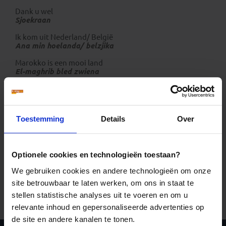
Dank u wel
Sjoekraan
Ik kom uit Nederland/ België
Ana min hoelanda/ belzjika
Marokko is een mooi land
El-maghrib bled zwiena
Tellen in het Marokkaans
1 =
wahed
2 =
zjoez
Toestemming
Details
Over
3 =
tlataa
4 =
rebâ
5 =
khemsa
6 =
setta
Optionele cookies en technologieën toestaan?
7 =
sebâ
8 =
tmenja
We gebruiken cookies en andere technologieën om onze
9 =
tseoed
site betrouwbaar te laten werken, om ons in staat te
10 =
âshra
100 =
mija
stellen statistische analyses uit te voeren en om u
1000 =
alf
relevante inhoud en gepersonaliseerde advertenties op
de site en andere kanalen te tonen.