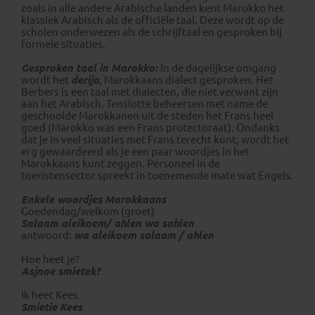
zoals in alle andere Arabische landen kent Marokko het
klassiek Arabisch als de officiële taal. Deze wordt op de
scholen onderwezen als de schrijftaal en gesproken bij
formele situaties.
Gesproken taal in Marokko:
In de dagelijkse omgang
wordt het
derija
, Marokkaans dialect gesproken. Het
Berbers is een taal met dialecten, die niet verwant zijn
aan het Arabisch. Tenslotte beheersen met name de
geschoolde Marokkanen uit de steden het Frans heel
goed (Marokko was een Frans protectoraat). Ondanks
dat je in veel situaties met Frans terecht kunt, wordt het
erg gewaardeerd als je een paar woordjes in het
Marokkaans kunt zeggen. Personeel in de
toeristensector spreekt in toenemende mate wat Engels.
Enkele woordjes Marokkaans
Goedendag/welkom (groet)
Salaam aleikoem/ ahlen wa sahlen
antwoord:
wa aleikoem salaam / ahlen
Hoe heet je?
Asjnoe smietek?
Ik heet Kees
Smietie Kees