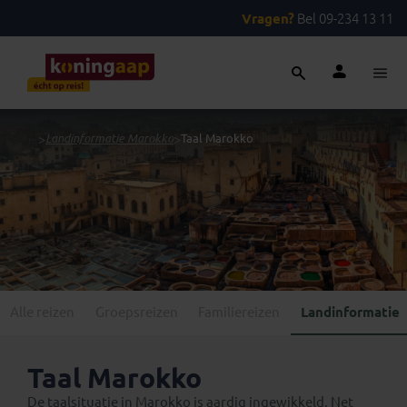
Vragen?
Bel 09-234 13 11
...
>
Landinformatie Marokko
>
Taal Marokko
Alle reizen
Groepsreizen
Familiereizen
Landinformatie
Taal Marokko
De taalsituatie in Marokko is aardig ingewikkeld. Net