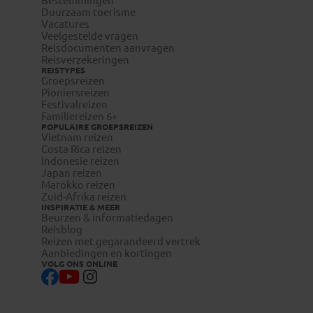
Bestemmingen
Duurzaam toerisme
Vacatures
Veelgestelde vragen
Reisdocumenten aanvragen
Reisverzekeringen
REISTYPES
Groepsreizen
Pioniersreizen
Festivalreizen
Familiereizen 6+
POPULAIRE GROEPSREIZEN
Vietnam reizen
Costa Rica reizen
Indonesie reizen
Japan reizen
Marokko reizen
Zuid-Afrika reizen
INSPIRATIE & MEER
Beurzen & informatiedagen
Reisblog
Reizen met gegarandeerd vertrek
Aanbiedingen en kortingen
VOLG ONS ONLINE