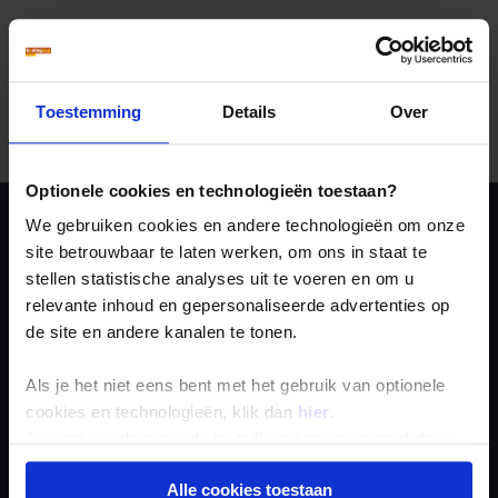
Denk verder bij het samenstellen van je bagage
bijvoorbeeld aan wandelschoenen, zaklamp, waterfles,
naaigerei, wasmiddel, dagrugzak, universeel geldige
verloopstekker, reis- en taalgids, oordopjes,
opblaaskussen, voldoende fotomateriaal, lakenzak,
Toestemming
Details
Over
toiletartikelen, badslippers, zwemkleding, wekker,
schrijfgerei, schaartje, beker en een zakmes.
Optionele cookies en technologieën toestaan?
We gebruiken cookies en andere technologieën om onze
Ja, ik meld me aan
site betrouwbaar te laten werken, om ons in staat te
stellen statistische analyses uit te voeren en om u
voor de wekelijkse
relevante inhoud en gepersonaliseerde advertenties op
nieuwsbrief
de site en andere kanalen te tonen.
Als je het niet eens bent met het gebruik van optionele
cookies en technologieën, klik dan
hier
.
Je kunt je selectie in de instellingen aanpassen of deze
onder aan de pagina op elk gewenst moment voor de
Alle cookies toestaan
toekomst wijzigen.
Inschrijven