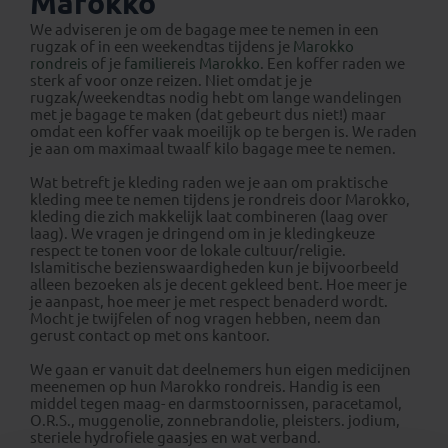
Marokko
We adviseren je om de bagage mee te nemen in een
rugzak of in een weekendtas tijdens je
Marokko
rondreis
of je
familiereis Marokko
. Een koffer raden we
sterk af voor onze reizen. Niet omdat je je
rugzak/weekendtas nodig hebt om lange wandelingen
met je bagage te maken (dat gebeurt dus niet!) maar
omdat een koffer vaak moeilijk op te bergen is. We raden
je aan om maximaal twaalf kilo bagage mee te nemen.
Wat betreft je kleding raden we je aan om praktische
kleding mee te nemen tijdens je rondreis door Marokko,
kleding die zich makkelijk laat combineren (laag over
laag). We vragen je dringend om in je kledingkeuze
respect te tonen voor de lokale cultuur/religie.
Islamitische bezienswaardigheden kun je bijvoorbeeld
alleen bezoeken als je decent gekleed bent. Hoe meer je
je aanpast, hoe meer je met respect benaderd wordt.
Mocht je twijfelen of nog vragen hebben, neem dan
gerust contact op met ons kantoor.
We gaan er vanuit dat deelnemers hun eigen medicijnen
meenemen op hun Marokko rondreis. Handig is een
middel tegen maag- en darmstoornissen, paracetamol,
O.R.S., muggenolie, zonnebrandolie, pleisters. jodium,
steriele hydrofiele gaasjes en wat verband.