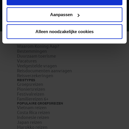
Privacy beleid
Aanpassen
Vragen?
Bel 09-234 13 11
Alleen noodzakelijke cookies
REIZEN MET KONING AAP
Waarom Koning Aap?
Bestemmingen
Duurzaam toerisme
Vacatures
Veelgestelde vragen
Reisdocumenten aanvragen
Reisverzekeringen
REISTYPES
Groepsreizen
Pioniersreizen
Festivalreizen
Familiereizen 6+
POPULAIRE GROEPSREIZEN
Vietnam reizen
Costa Rica reizen
Indonesie reizen
Japan reizen
Marokko reizen