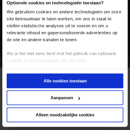
Optionele cookies en technologieën toestaan?
We gebruiken cookies en andere technologieën om onze
site betrouwbaar te laten werken, om ons in staat te
stellen statistische analyses uit te voeren en om u
relevante inhoud en gepersonaliseerde advertenties op
Inschrijven
de site en andere kanalen te tonen.
Als je het niet eens bent met het gebruik van optionele
cookies en technologieën, klik dan
hier
.
Vragen?
Bel 09-234 13 11
Je kunt je selectie in de instellingen aanpassen of deze
onder aan de pagina op elk gewenst moment voor de
REIZEN MET KONING AAP
Alle cookies toestaan
toekomst wijzigen.
Waarom Koning Aap?
Bestemmingen
Duurzaam toerisme
Privacy beleid
Vacatures
Aanpassen
Veelgestelde vragen
Reisdocumenten aanvragen
Reisverzekeringen
Alleen noodzakelijke cookies
REISTYPES
Groepsreizen
Pioniersreizen