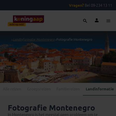
Vragen?
Bel 09-234 13 11
...
>
Landinformatie Montenegro
>
Fotografie Montenegro
Alle reizen
Groepsreizen
Familiereizen
Landinformatie
Fotografie Montenegro
In Montenegro is het meestal geen probleem om te