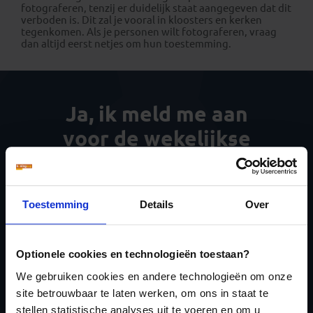
fotograferen, tenzij er duidelijk staat aangegeven dat dit
verboden is. Dit zal je vooral in kloosters en kerken
tegenkomen. Als je personen wilt fotograferen, vraag
dan altijd eerst netjes om hun toestemming.
Ja, ik meld me aan
voor de wekelijkse
nieuwsbrief
Toestemming
Details
Over
Optionele cookies en technologieën toestaan?
Inschrijven
We gebruiken cookies en andere technologieën om onze
site betrouwbaar te laten werken, om ons in staat te
stellen statistische analyses uit te voeren en om u