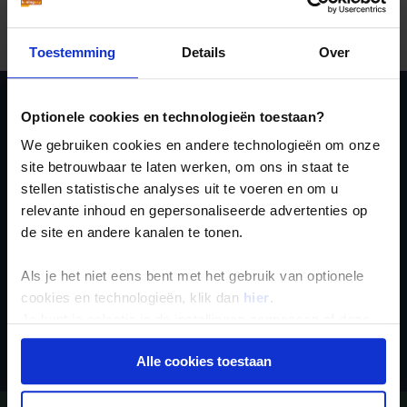
hebben WiFi, is het niet op de kamer dan wel in de lobby.
In grotere plaatsen als Windhoek, Swakopmund en
Opuwo vind je internetcafés.
Toestemming
Details
Over
Optionele cookies en technologieën toestaan?
Ja, ik meld me aan
We gebruiken cookies en andere technologieën om onze
voor de wekelijkse
site betrouwbaar te laten werken, om ons in staat te
nieuwsbrief
stellen statistische analyses uit te voeren en om u
relevante inhoud en gepersonaliseerde advertenties op
de site en andere kanalen te tonen.
Als je het niet eens bent met het gebruik van optionele
cookies en technologieën, klik dan
hier
.
Je kunt je selectie in de instellingen aanpassen of deze
Inschrijven
onder aan de pagina op elk gewenst moment voor de
Alle cookies toestaan
toekomst wijzigen.
Privacy beleid