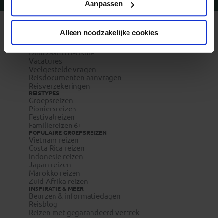
Vragen?
Bel 09-234 13 11
Aanpassen
REIZEN MET KONING AAP
Alleen noodzakelijke cookies
Waarom Koning Aap?
Bestemmingen
Duurzaam toerisme
Vacatures
Veelgestelde vragen
Reisdocumenten aanvragen
Reisverzekeringen
REISTYPES
Groepsreizen
Pioniersreizen
Festivalreizen
Familiereizen 6+
POPULAIRE GROEPSREIZEN
Vietnam reizen
Costa Rica reizen
Indonesie reizen
Japan reizen
Marokko reizen
Zuid-Afrika reizen
INSPIRATIE & MEER
Beurzen & informatiedagen
Reisblog
Reizen met gegarandeerd vertrek