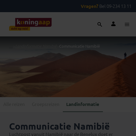
Vragen?
Bel 09-234 13 11
...
>
Landinformatie Namibië
>
Communicatie Namibië
Alle reizen
Groepsreizen
Landinformatie
Communicatie Namibië
Luchtpost vanuit Namibië naar de Benelux doet er