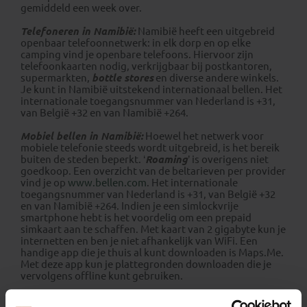
gemiddeld een week over.
Telefoneren in Namibië:
Namibië heeft een uitgebreid
openbaar telefoonnetwerk: in elk dorp en op elke
camping vind je openbare telefoons. Hiervoor zijn
telefoonkaarten nodig, verkrijgbaar bij postkantoren,
supermarkten,
bottle stores
en diverse andere winkels.
Je kunt in Namibië uitstekend internationaal bellen. Het
internationale toegangsnummer van Nederland is +31,
van België +32 en van Namibië +264.
Mobiel bellen in Namibië:
Hoewel het netwerk voor
mobiele telefonie steeds wordt uitgebreid, is het bereik
buiten de steden beperkt. ‘
Roaming
’ is overigens niet
goedkoop. Een overzicht van de beltarieven per provider
vind je op
www.bellen.com
. Het internationale
toegangsnummer van Nederland is +31, van België +32
en van Namibië +264. Indien je een simlockvrije
smartphone hebt is het voordelig om een prepaid
simkaart aan te schaffen. Met kaart van 2 gigabyte kun je
internetten en ben je niet afhankelijk van WiFi. Een
handige app die je thuis al kunt downloaden is Maps.Me.
Met deze app kun je plattegronden downloaden die je
vervolgens offline kunt gebruiken.
Internet in Namibië:
De meeste lodges en hostels