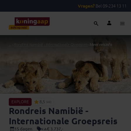
Vragen?
Bel 09-234 13 11
...
>
Rondreis Namibië - Internationale Groepsreis
>
Meer reisinfo
EXPLORE
8,5
(40)
Rondreis Namibië -
Internationale Groepsreis
15 dagen
€ 3.737,-
v.a.