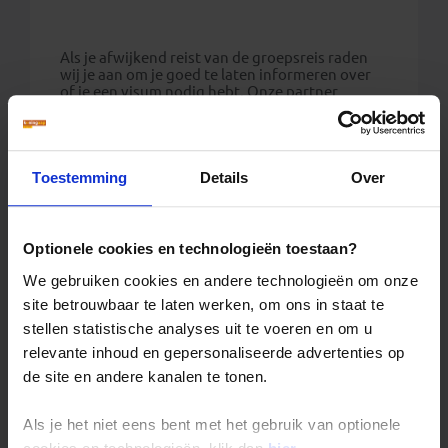
Als je afwijkend reist van de groepsreis raden
wij je aan om je goed te laten informeren over
of je een visum nodig hebt. Onze partner
Traveldocs helpt je graag verder en is
telefonisch bereikbaar via +31 (0) 23 2210004.
Traveldocs is een gespecialiseerde visumdienst
voor Nederland (voor Nederlandse
paspoorthouders) en België (voor Belgische
Toestemming
Details
Over
paspoorthouders).
Kijk op de website van Traveldocs voor meer
informatie:
Optionele cookies en technologieën toestaan?
- Nederlandse reizigers bezoeken:
visum-
legalisatie.nl/koningaap-nl/nl
We gebruiken cookies en andere technologieën om onze
- Belgische reizigers bezoeken:
visum-
site betrouwbaar te laten werken, om ons in staat te
legalisatie.nl/koningaap-be/nl
stellen statistische analyses uit te voeren en om u
Reizigers die niet beschikken over de Nederlandse
relevante inhoud en gepersonaliseerde advertenties op
of Belgische nationaliteit, dienen zelf contact op
de site en andere kanalen te tonen.
te nemen met de betreffende ambassade(s) en hun
eventuele visum te regelen.
Als je het niet eens bent met het gebruik van optionele
Reizigers met meereizende kinderen onder de 18