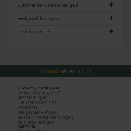
Bijkomende kosten en zakgeld
Veelgestelde vragen
Landinformatie
hier
Vragen?
Bel 09-234 13 11
REIZEN MET KONING AAP
Waarom Koning Aap?
Bestemmingen
Duurzaam toerisme
Vacatures
Veelgestelde vragen
Reisdocumenten aanvragen
Reisverzekeringen
REISTYPES
Groepsreizen