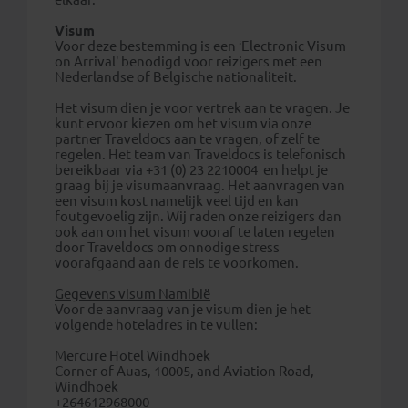
Visum
Voor deze bestemming is een ‘Electronic Visum
on Arrival’ benodigd voor reizigers met een
Nederlandse of Belgische nationaliteit.
Het visum dien je voor vertrek aan te vragen. Je
kunt ervoor kiezen om het visum via onze
partner Traveldocs aan te vragen, of zelf te
regelen. Het team van Traveldocs is telefonisch
bereikbaar via +31 (0) 23 2210004 en helpt je
graag bij je visumaanvraag. Het aanvragen van
een visum kost namelijk veel tijd en kan
foutgevoelig zijn. Wij raden onze reizigers dan
ook aan om het visum vooraf te laten regelen
door Traveldocs om onnodige stress
voorafgaand aan de reis te voorkomen.
Gegevens visum Namibië
Voor de aanvraag van je visum dien je het
volgende hoteladres in te vullen:
Mercure Hotel Windhoek
Corner of Auas, 10005, and Aviation Road,
Windhoek
+264612968000