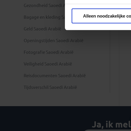
Gezondheid Saoedi Arabië
Privacy beleid
Alleen noodzakelijke c
Bagage en kleding Saoedi Arabië
Geld Saoedi Arabië
Openingstijden Saoedi Arabië
Fotografie Saoedi Arabië
Veiligheid Saoedi Arabië
Reisdocumenten Saoedi Arabië
Tijdsverschil Saoedi Arabië
Ja, ik me