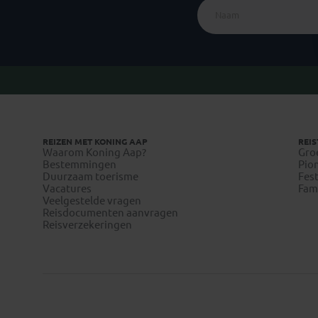
REIZEN MET KONING AAP
REIS
Waarom Koning Aap?
Gro
Bestemmingen
Pion
Duurzaam toerisme
Fest
Vacatures
Fami
Veelgestelde vragen
Reisdocumenten aanvragen
Reisverzekeringen