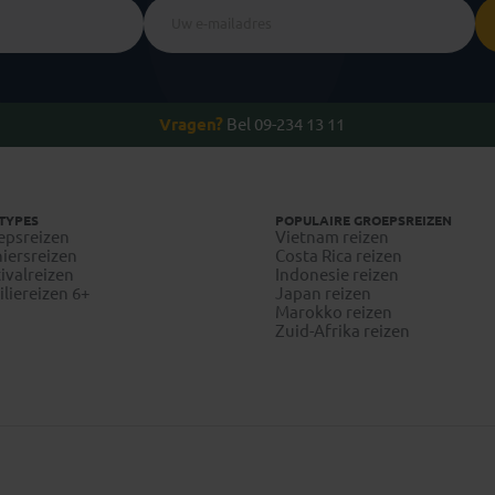
Vragen?
Bel 09-234 13 11
TYPES
POPULAIRE GROEPSREIZEN
epsreizen
Vietnam reizen
iersreizen
Costa Rica reizen
ivalreizen
Indonesie reizen
liereizen 6+
Japan reizen
Marokko reizen
Zuid-Afrika reizen