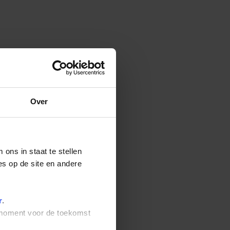
Over
ons in staat te stellen
es op de site en andere
r
.
t moment voor de toekomst