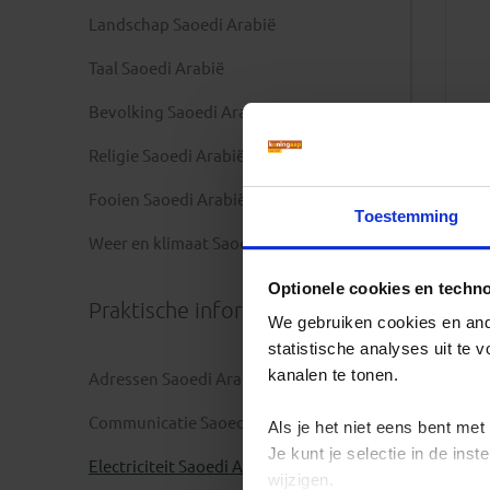
Landschap Saoedi Arabië
Taal Saoedi Arabië
Bevolking Saoedi Arabië
Religie Saoedi Arabië
Fooien Saoedi Arabië
Toestemming
Weer en klimaat Saoedi Arabië
Optionele cookies en techn
Praktische informatie
We gebruiken cookies en ande
statistische analyses uit te
kanalen te tonen.
Adressen Saoedi Arabië
Communicatie Saoedi Arabië
Als je het niet eens bent met
Je kunt je selectie in de in
Electriciteit Saoedi Arabië
wijzigen.