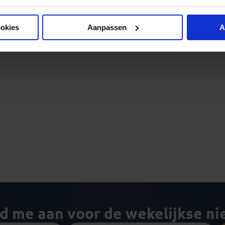
ookies
Aanpassen
A
ld me aan voor de wekelijkse n