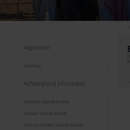
Mongolië
(1)
Tanzania
(1)
Nepal
(6)
Zimbabwe
(2)
Oezbekistan
(3)
Zuid-Afrika
(7)
Singapore
(1)
Sri Lanka
(4)
Algemeen
Tadzjikistan
(1)
Taiwan
(1)
D
3
Thailand
(8)
Inleiding
Tibet
(3)
Achtergrond informatie
Festivals Saoedi Arabië
Cultuur Saoedi Arabië
Eten en drinken Saoedi Arabië