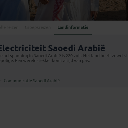
Georgië
(4)
Mexico
(4)
IJsland
(3)
Paraguay
(1)
Kosovo
(1)
Peru
(5)
Last minute reizen
Kroatië
(2)
Alle reizen
Groepsreizen
Landinformatie
Suriname
(1)
Letland
(3)
Litouwen
(3)
Electriciteit Saoedi Arabië
Moldavië
(1)
e netspanning in Saoedi-Arabië is 220 volt. Het land heeft zowel s
Montenegro
(2)
-polige. Een wereldstekker komt altijd van pas.
Noord-Macedonië
(1)
Communicatie Saoedi Arabië