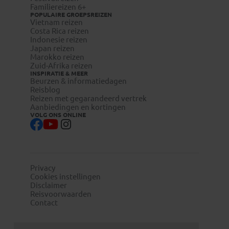
Europa. De artsen zijn over het algemeen goed opgeleid,
Familiereizen 6+
maar het ontbreekt vaak aan faciliteiten,
POPULAIRE GROEPSREIZEN
Vietnam reizen
geneesmiddelen en goed opgeleid ondersteunend
Costa Rica reizen
personeel. Het is belangrijk om een goede
Indonesie reizen
reisverzekering af te sluiten. Houd er rekening mee dat
Japan reizen
mogelijk contant moet worden betaald voor de
Marokko reizen
verlening van medische zorg.
Zuid-Afrika reizen
INSPIRATIE & MEER
Beurzen & informatiedagen
Reisblog
Reizen met gegarandeerd vertrek
Aanbiedingen en kortingen
VOLG ONS ONLINE
Privacy
Cookies instellingen
Disclaimer
Reisvoorwaarden
Contact