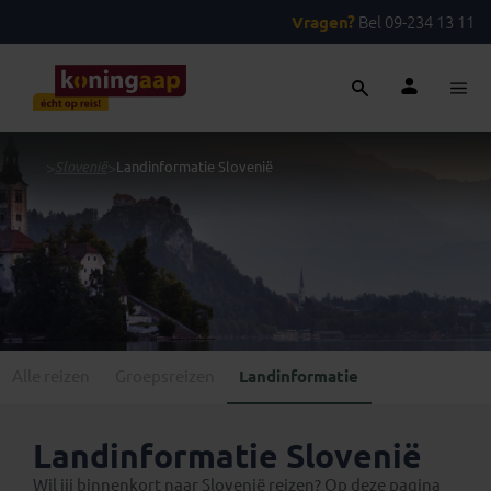
Vragen?
Bel 09-234 13 11
...
>
Slovenië
>
Landinformatie Slovenië
Alle reizen
Groepsreizen
Landinformatie
Landinformatie Slovenië
Wil jij binnenkort naar Slovenië reizen? Op deze pagina