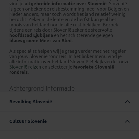
vind je
uitgebreide informatie over Slovenië
. Slovenië
is geen onbekende reisbestemming meer voor Belgen en
Nederlanders, maar toch wordt het land relatief weinig
bezocht. Zeker in de lente en de herfst kun je al het
moois van het land nog in alle rust bekijken. Bezoek
tijdens een reis door Slovenië zeker de sfeervolle
hoofdstad Ljubljana
en het schitterende gelegen
blauwgroene Meer van Bled
.
Als specialist helpen wij je graag verder met het regelen
van jouw Slovenië rondreis. In het linker menu vind je
alle informatie over het land Slovenië. Bekijk verder onze
Slovenië reizen
en selecteer je
favoriete Slovenië
rondreis
.
Achtergrond informatie
Bevolking Slovenië
Slovenië telt ongeveer 2 miljoen inwoners en ongeveer
83 % daarvan bestaat uit Slovenen. Slovenië is relatief
Cultuur Slovenië
dunbevolkt, het land telt 97 inwoners per km². Ter
vergelijking: Nederland telt 517 inwoners per km², België
Slovenië is pas sinds 1991 als een onafhankelijk land,
telt 376 inwoners per km². De grootste stad van Slovenië
maar van Slovenen als volk is al veel langer sprake. De