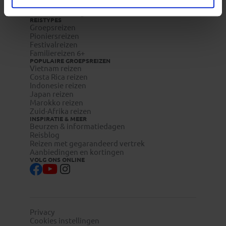
Reisdocumenten aanvragen
Reisverzekeringen
REISTYPES
Groepsreizen
Pioniersreizen
Festivalreizen
Familiereizen 6+
POPULAIRE GROEPSREIZEN
Vietnam reizen
Costa Rica reizen
Indonesie reizen
Japan reizen
Marokko reizen
Zuid-Afrika reizen
INSPIRATIE & MEER
Beurzen & informatiedagen
Reisblog
Reizen met gegarandeerd vertrek
Aanbiedingen en kortingen
VOLG ONS ONLINE
Privacy
Cookies instellingen