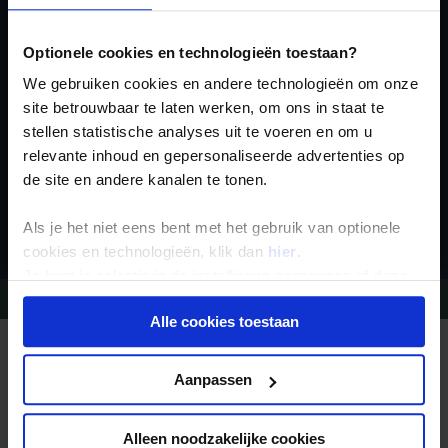
voor de wekelijkse
nieuwsbrief
Optionele cookies en technologieën toestaan?
We gebruiken cookies en andere technologieën om onze
site betrouwbaar te laten werken, om ons in staat te
stellen statistische analyses uit te voeren en om u
relevante inhoud en gepersonaliseerde advertenties op
de site en andere kanalen te tonen.
Inschrijven
Als je het niet eens bent met het gebruik van optionele
cookies en technologieën, klik dan
hier
.
Je kunt je selectie in de instellingen aanpassen of deze
Vragen?
Bel 09-234 13 11
onder aan de pagina op elk gewenst moment voor de
Alle cookies toestaan
toekomst wijzigen.
REIZEN MET KONING AAP
Waarom Koning Aap?
Privacy beleid
Aanpassen
Bestemmingen
Duurzaam toerisme
Vacatures
Veelgestelde vragen
Alleen noodzakelijke cookies