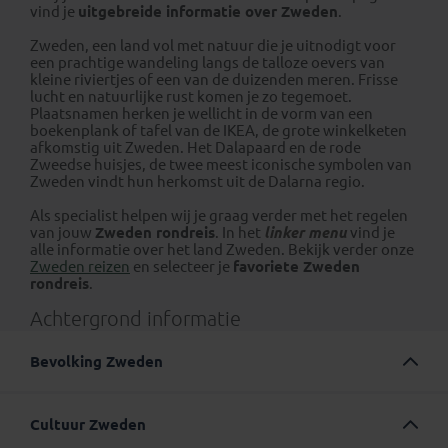
vind je
uitgebreide informatie over Zweden
.
Zweden, een land vol met natuur die je uitnodigt voor
een prachtige wandeling langs de talloze oevers van
kleine riviertjes of een van de duizenden meren. Frisse
lucht en natuurlijke rust komen je zo tegemoet.
Plaatsnamen herken je wellicht in de vorm van een
boekenplank of tafel van de IKEA, de grote winkelketen
afkomstig uit Zweden. Het Dalapaard en de rode
Zweedse huisjes, de twee meest iconische symbolen van
Zweden vindt hun herkomst uit de Dalarna regio.
Als specialist helpen wij je graag verder met het regelen
van jouw
Zweden rondreis
. In het
linker menu
vind je
alle informatie over het land Zweden. Bekijk verder onze
Zweden reizen
en selecteer je
favoriete Zweden
rondreis
.
Achtergrond informatie
Bevolking Zweden
Zweden heeft ruim 10 miljoen inwoners. Het is een van
de dunst bevolkte landen van Europa en ook binnen het
Cultuur Zweden
land zijn er grote verschillen in bevolkingsdichtheid. Zo