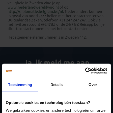
veiligheid in Zweden vind je op
www.nederlandwereldwijd.nl
of op
http://diplomatie.belgium.be/nl
. Nederlanders kunnen
in geval van nood 24/7 bellen met het contactcenter van
Buitenlandse Zaken, telefoon +31 247 247 247. Ook via
het Twitteraccount @247BZ of de 24/7 BZ Reisapp kun je
direct contact opnemen met het contactcenter.
Het algemene alarmnummer is in Zweden 112.
Ja, ik meld me aan
voor de wekelijkse
nieuwsbrief
Toestemming
Details
Over
Optionele cookies en technologieën toestaan?
We gebruiken cookies en andere technologieën om onze