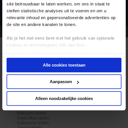
site betrouwbaar te laten werken, om ons in staat te
Inschrijven
stellen statistische analyses uit te voeren en om u
relevante inhoud en gepersonaliseerde advertenties op
de site en andere kanalen te tonen.
Vragen?
Bel 09-234 13 11
Als je het niet eens bent met het gebruik van optionele
cookies en technologieën, klik dan
hier
.
REIZEN MET KONING AAP
Je kunt je selectie in de instellingen aanpassen of deze
Waarom Koning Aap?
Bestemmingen
onder aan de pagina op elk gewenst moment voor de
Duurzaam toerisme
Alle cookies toestaan
toekomst wijzigen.
Vacatures
Veelgestelde vragen
Reisdocumenten aanvragen
Privacy beleid
Reisverzekeringen
Aanpassen
REISTYPES
Groepsreizen
Pioniersreizen
Alleen noodzakelijke cookies
Festivalreizen
Familiereizen 6+
POPULAIRE GROEPSREIZEN
Vietnam reizen
Costa Rica reizen
Indonesie reizen
Japan reizen