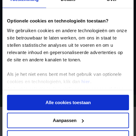
Ja, ik meld me aan
voor de wekelijkse
Optionele cookies en technologieën toestaan?
nieuwsbrief
We gebruiken cookies en andere technologieën om onze
site betrouwbaar te laten werken, om ons in staat te
stellen statistische analyses uit te voeren en om u
relevante inhoud en gepersonaliseerde advertenties op
de site en andere kanalen te tonen.
Inschrijven
Als je het niet eens bent met het gebruik van optionele
cookies en technologieën, klik dan
hier
.
Je kunt je selectie in de instellingen aanpassen of deze
onder aan de pagina op elk gewenst moment voor de
Vragen?
Bel 09-234 13 11
Alle cookies toestaan
toekomst wijzigen.
Privacy beleid
REIZEN MET KONING AAP
Aanpassen
Waarom Koning Aap?
Bestemmingen
Duurzaam toerisme