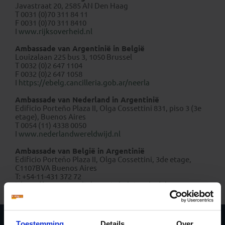
Javastraat 20, 2585 AN Den Haag
T 0031 (0)70 311 84 11
F 0031 (0)70 311 8410
I
www.rijksoverheid.nl
Ambassade van Argentinië in België
Louizalaan 225 bus 3, 1050 Brussel
T 0032 (0)2 647 1104
F 0032 (0)2 647 1058
I
https://ebelg.cancilleria.gob.ar/neerla
Ambassade van Nederland in Argentinië
Edificio Porteño Plaza II, Olga Cossettini 831, piso 3 (3e
etage), Buenos Aires
T 0054 (11) 4338 0050
I
www.nederlandwereldwijd.nl
Ambassade van België in Argentinië
Edificio Porteňo Plaza II, Olga Cossettini, 3de etage,
C1107BVA Buenos Aires
T: +54-11-431 372 72
I:
http://argentina.diplomatie.belgium.be/nl
Toestemming
Details
Over