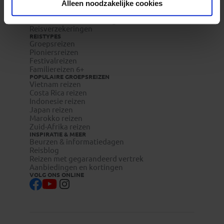
Vacatures
Alleen noodzakelijke cookies
Veelgestelde vragen
Reisdocumenten aanvragen
Reisverzekeringen
REISTYPES
Groepsreizen
Pioniersreizen
Festivalreizen
Familiereizen 6+
POPULAIRE GROEPSREIZEN
Vietnam reizen
Costa Rica reizen
Indonesie reizen
Japan reizen
Marokko reizen
Zuid-Afrika reizen
INSPIRATIE & MEER
Beurzen & informatiedagen
Reisblog
Reizen met gegarandeerd vertrek
Aanbiedingen en kortingen
VOLG ONS ONLINE