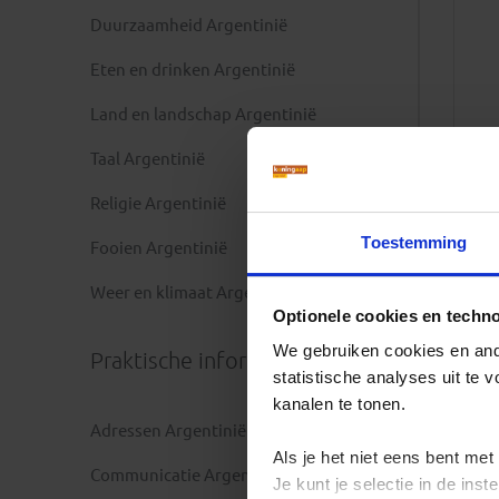
Duurzaamheid Argentinië
Eten en drinken Argentinië
Land en landschap Argentinië
Taal Argentinië
Religie Argentinië
Toestemming
Fooien Argentinië
Weer en klimaat Argentinië
Optionele cookies en techn
We gebruiken cookies en ande
Praktische informatie
statistische analyses uit te
kanalen te tonen.
Adressen Argentinië
Als je het niet eens bent met
Communicatie Argentinië
Je kunt je selectie in de in