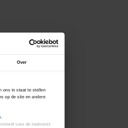
Over
ons in staat te stellen
es op de site en andere
r
.
t moment voor de toekomst