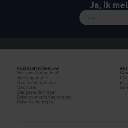
Ja, ik me
REIZEN MET KONING AAP
REIS
Waarom Koning Aap?
Gro
Bestemmingen
Pion
Duurzaam toerisme
Fest
Vacatures
Fami
Veelgestelde vragen
Reisdocumenten aanvragen
Reisverzekeringen