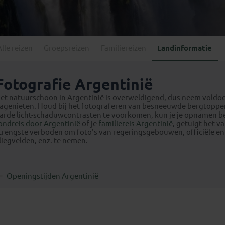
Georgië
(4)
Mexico
(4)
IJsland
(3)
Paraguay
(1)
Kosovo
(1)
Peru
(5)
Last minute reizen
Kroatië
(2)
Alle reizen
Groepsreizen
Familiereizen
Landinformatie
Suriname
(1)
Letland
(3)
Litouwen
(3)
Fotografie Argentinië
Moldavië
(1)
et natuurschoon in Argentinië is overweldigend, dus neem voldoe
Montenegro
(2)
agenieten. Houd bij het fotograferen van besneeuwde bergtoppen en
arde licht-schaduwcontrasten te voorkomen, kun je je opnamen bete
Noord-Macedonië
(1)
ondreis door Argentinië
of je
familiereis Argentinië
, getuigt het v
trengste verboden om foto's van regeringsgebouwen, officiële en
liegvelden, enz. te nemen.
Openingstijden Argentinië