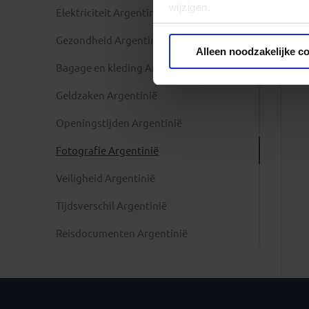
wijzigen.
Elektriciteit Argentinië
Gezondheid Argentinië
Privacy beleid
Alleen noodzakelijke c
Bagage en kleding Argentinië
Geldzaken Argentinië
Openingstijden Argentinië
Fotografie Argentinië
Veiligheid Argentinië
Tijdsverschil Argentinië
Reisdocumenten Argentinië