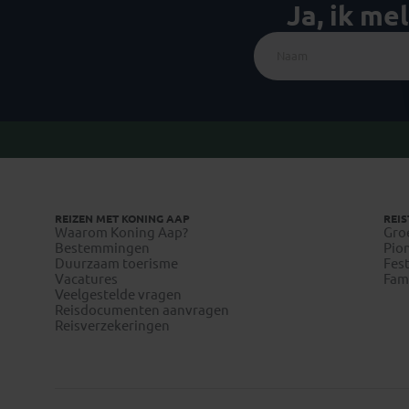
Ja, ik me
REIZEN MET KONING AAP
REIS
Waarom Koning Aap?
Gro
Bestemmingen
Pion
Duurzaam toerisme
Fest
Vacatures
Fami
Veelgestelde vragen
Reisdocumenten aanvragen
Reisverzekeringen