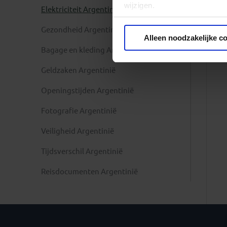
wijzigen.
Elektriciteit Argentinië
Gezondheid Argentinië
Privacy beleid
Alleen noodzakelijke c
Bagage en kleding Argentinië
Geldzaken Argentinië
Openingstijden Argentinië
Fotografie Argentinië
Veiligheid Argentinië
Tijdsverschil Argentinië
Reisdocumenten Argentinië