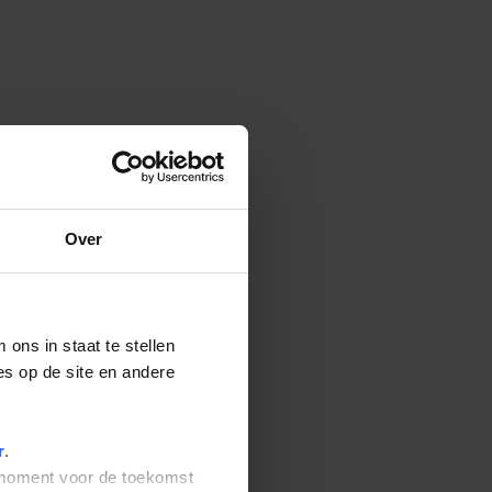
Over
ons in staat te stellen
es op de site en andere
r
.
t moment voor de toekomst