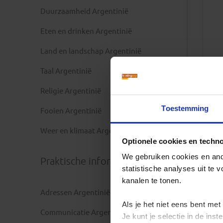
Duurzaamheid Argentinië
Eten en drinken Argentinië
Land en landschap Argentinië
Taal Argentinië
Religie Argentinië
Toestemming
Fooien Argentinië
Weer en klimaat Argentinië
Optionele cookies en techn
We gebruiken cookies en ande
Praktische informatie
statistische analyses uit te
kanalen te tonen.
Adressen Argentinië
Als je het niet eens bent met
Communicatie Argentinië
Je kunt je selectie in de in