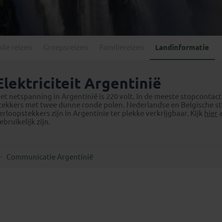
Georgië
(4)
Mexico
(4)
IJsland
(3)
Paraguay
(1)
Kosovo
(1)
Peru
(5)
Last minute reizen
Kroatië
(2)
Alle reizen
Groepsreizen
Familiereizen
Landinformatie
Suriname
(1)
Letland
(3)
Litouwen
(3)
Elektriciteit Argentinië
Moldavië
(1)
et netspanning in Argentinië is 220 volt. In de meeste stopcontac
Montenegro
(2)
tekkers met twee dunne ronde polen. Nederlandse en Belgische stek
erloopstekkers zijn in Argentinie ter plekke verkrijgbaar. Kijk
hier
a
Noord-Macedonië
(1)
ebruikelijk zijn.
Communicatie Argentinië