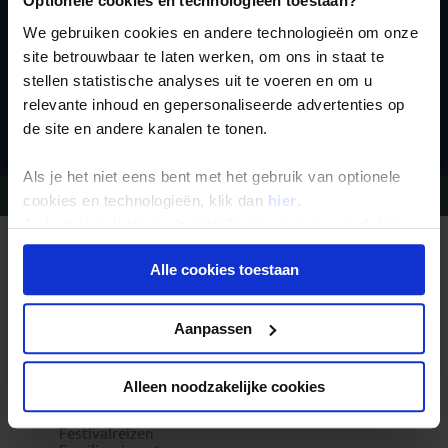
Optionele cookies en technologieën toestaan?
We gebruiken cookies en andere technologieën om onze
site betrouwbaar te laten werken, om ons in staat te
stellen statistische analyses uit te voeren en om u
relevante inhoud en gepersonaliseerde advertenties op
Inschrijven
de site en andere kanalen te tonen.
Als je het niet eens bent met het gebruik van optionele
Vragen?
Bel 09-234 13 11
cookies en technologieën, klik dan
hier
.
Je kunt je selectie in de instellingen aanpassen of deze
onder aan de pagina op elk gewenst moment voor de
REIZEN MET KONING AAP
Waarom Koning Aap?
Alle cookies toestaan
toekomst wijzigen.
Bestemmingen
Duurzaam toerisme
Vacatures
Privacy beleid
Aanpassen
Veelgestelde vragen
Reisdocumenten aanvragen
Reisverzekeringen
REISTYPES
Alleen noodzakelijke cookies
Groepsreizen
Pioniersreizen
Festivalreizen