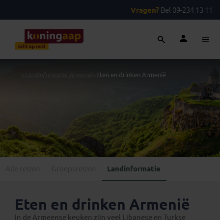
Vragen?
Bel 09-234 13 11
...
>
Landinformatie Armenië
>
Eten en drinken Armenië
Alle reizen
Groepsreizen
Landinformatie
Eten en drinken Armenië
In de Armeense keuken zijn veel Libanese en Turkse