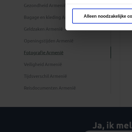
Gezondheid Armenië
Privacy beleid
Alleen noodzakelijke c
Bagage en kleding Armenië
Geldzaken Armenië
Openingstijden Armenië
Fotografie Armenië
Veiligheid Armenië
Tijdsverschil Armenië
Reisdocumenten Armenië
Ja, ik me