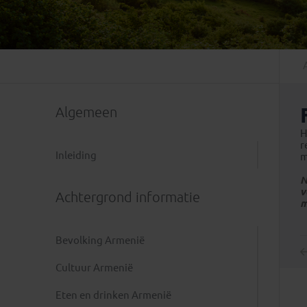
Mongolië
(1)
Tanzania
(1)
Nepal
(6)
Zimbabwe
(2)
Oezbekistan
(3)
Zuid-Afrika
(7)
Singapore
(1)
Sri Lanka
(4)
Algemeen
Tadzjikistan
(1)
Taiwan
(1)
H
r
Thailand
(8)
Inleiding
m
Tibet
(3)
N
v
Achtergrond informatie
m
Bevolking Armenië
Cultuur Armenië
Eten en drinken Armenië