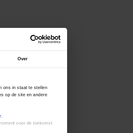
Over
ons in staat te stellen
es op de site en andere
r
.
t moment voor de toekomst