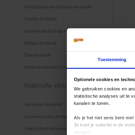
Feestdagen en festivals Armenië
Fooien Armenië
Land en landschap Armenië
Religie Armenië
Taal Armenië
Toestemming
Weer en klimaat Armenië
Optionele cookies en techn
Praktische informatie
We gebruiken cookies en ande
statistische analyses uit te
kanalen te tonen.
Adressen Armenië
Communicatie Armenië
Als je het niet eens bent met
Je kunt je selectie in de in
Elektriciteit Armenië
wijzigen.