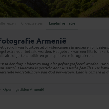
Georgië
(4)
Mexico
(4)
IJsland
(3)
Paraguay
(1)
Kosovo
(1)
Peru
(5)
Last minute reizen
Kroatië
(2)
Alle reizen
Groepsreizen
Landinformatie
Suriname
(1)
Letland
(3)
Litouwen
(3)
Fotografie Armenië
Moldavië
(1)
et gebruik van fototoestel of videocamera in musea en bij bezien
Montenegro
(2)
egel extra voor betaald worden. Het gebruik van een flits is in ke
ilitaire objecten, politie en grensposten te fotograferen.
Noord-Macedonië
(1)
B: In het dorp Fioletovo mag niet gefotografeerd worden. Dit 
an satan'. Fioletovo is gesticht door Russische families. De inw
ateriële voorstellingen van God verwerpen. Laat je camera in de 
Openingstijden Armenië