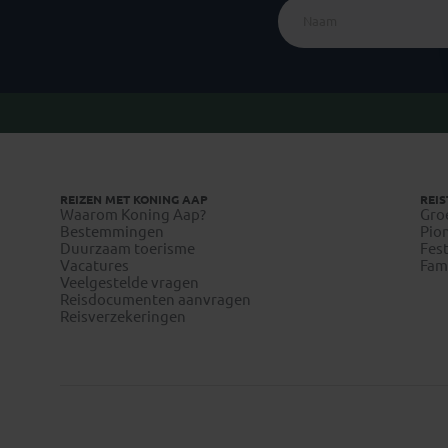
REIZEN MET KONING AAP
REIS
Waarom Koning Aap?
Gro
Bestemmingen
Pion
Duurzaam toerisme
Fest
Vacatures
Fami
Veelgestelde vragen
Reisdocumenten aanvragen
Reisverzekeringen