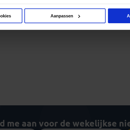
ookies
Aanpassen
A
ld me aan voor de wekelijkse n