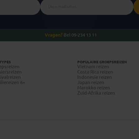
Vragen?
Bel 09-234 13 11
TYPES
POPULAIRE GROEPSREIZEN
epsreizen
Vietnam reizen
iersreizen
Costa Rica reizen
ivalreizen
Indonesie reizen
liereizen 6+
Japan reizen
Marokko reizen
Zuid-Afrika reizen