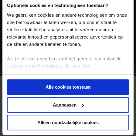
Optionele cookies en technologieën toestaan?
We gebruiken cookies en andere technologieën om onze
site betrouwbaar te laten werken, om ons in staat te
stellen statistische analyses uit te voeren en om u
relevante inhoud en gepersonaliseerde advertenties op
Inschrijven
de site en andere kanalen te tonen.
Als je het niet eens bent met het gebruik van optionele
cookies en technologieën, klik dan
hier
.
Vragen?
Bel 09-234 13 11
Je kunt je selectie in de instellingen aanpassen of deze
onder aan de pagina op elk gewenst moment voor de
Alle cookies toestaan
REIZEN MET KONING AAP
toekomst wijzigen.
Waarom Koning Aap?
Bestemmingen
Duurzaam toerisme
Privacy beleid
Aanpassen
Vacatures
Veelgestelde vragen
Reisdocumenten aanvragen
Reisverzekeringen
Alleen noodzakelijke cookies
REISTYPES
Groepsreizen