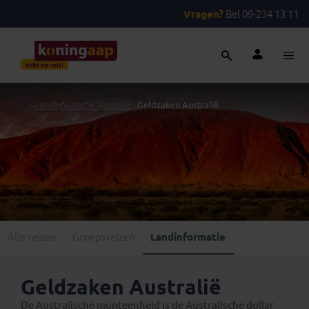
Vragen?
Bel 09-234 13 11
...
>
Landinformatie Australië
>
Geldzaken Australië
Alle reizen
Groepsreizen
Landinformatie
Geldzaken Australië
De Australische munteenheid is de Australische dollar