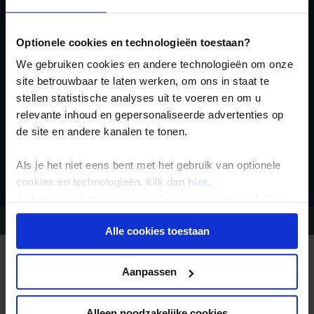
Ja, ik meld me aan
voor de wekelijkse
Optionele cookies en technologieën toestaan?
nieuwsbrief
We gebruiken cookies en andere technologieën om onze
site betrouwbaar te laten werken, om ons in staat te
stellen statistische analyses uit te voeren en om u
relevante inhoud en gepersonaliseerde advertenties op
de site en andere kanalen te tonen.
Inschrijven
Als je het niet eens bent met het gebruik van optionele
cookies en technologieën, klik dan
hier
.
Je kunt je selectie in de instellingen aanpassen of deze
onder aan de pagina op elk gewenst moment voor de
Vragen?
Bel 09-234 13 11
Alle cookies toestaan
toekomst wijzigen.
REIZEN MET KONING AAP
Privacy beleid
Waarom Koning Aap?
Aanpassen
Bestemmingen
Duurzaam toerisme
Vacatures
Alleen noodzakelijke cookies