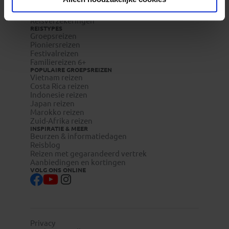
Veelgestelde vragen
Reisdocumenten aanvragen
Reisverzekeringen
REISTYPES
Groepsreizen
Pioniersreizen
Festivalreizen
Familiereizen 6+
POPULAIRE GROEPSREIZEN
Vietnam reizen
Costa Rica reizen
Indonesie reizen
Japan reizen
Marokko reizen
Zuid-Afrika reizen
INSPIRATIE & MEER
Beurzen & informatiedagen
Reisblog
Reizen met gegarandeerd vertrek
Aanbiedingen en kortingen
VOLG ONS ONLINE
Privacy