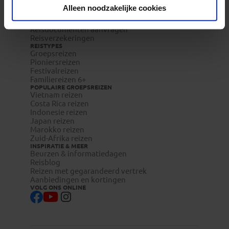
Duurzaam toerisme
Alleen noodzakelijke cookies
Vacatures
Veelgestelde vragen
Reisdocumenten aanvragen
Reisverzekeringen
REISTYPES
Groepsreizen
Pioniersreizen
Festivalreizen
Familiereizen 6+
POPULAIRE GROEPSREIZEN
Vietnam reizen
Costa Rica reizen
Indonesie reizen
Japan reizen
Marokko reizen
Zuid-Afrika reizen
INSPIRATIE & MEER
Beurzen & informatiedagen
Reisblog
Reizen met gegarandeerd vertrek
Aanbiedingen en kortingen
VOLG ONS ONLINE