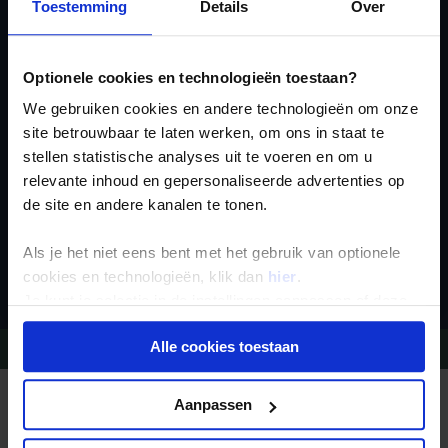
Toestemming
Details
Over
Ja, ik meld me aan
voor de wekelijkse
Optionele cookies en technologieën toestaan?
nieuwsbrief
We gebruiken cookies en andere technologieën om onze
site betrouwbaar te laten werken, om ons in staat te
stellen statistische analyses uit te voeren en om u
relevante inhoud en gepersonaliseerde advertenties op
de site en andere kanalen te tonen.
Als je het niet eens bent met het gebruik van optionele
Inschrijven
cookies en technologieën, klik dan
hier
.
Je kunt je selectie in de instellingen aanpassen of deze
onder aan de pagina op elk gewenst moment voor de
Alle cookies toestaan
Vragen?
Bel 09-234 13 11
toekomst wijzigen.
Privacy beleid
Aanpassen
REIZEN MET KONING AAP
Waarom Koning Aap?
Bestemmingen