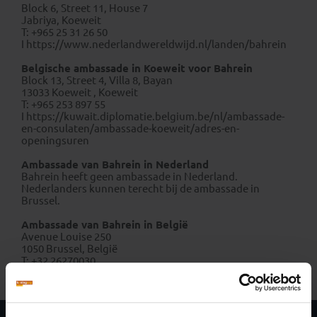
Block 6, Street 11, House 7
Jabriya, Koeweit
T: +965 25 31 26 50
I https://www.nederlandwereldwijd.nl/landen/bahrein
Belgische ambassade in Koeweit voor Bahrein
Block 13, Street 4, Villa 8, Bayan
13033 Koeweit , Koeweit
T: +965 253 897 55
I https://kuwait.diplomatie.belgium.be/nl/ambassade-
en-consulaten/ambassade-koeweit/adres-en-
openingsuren
Ambassade van Bahrein in Nederland
Bahrein heeft geen ambassade in Nederland.
Nederlanders kunnen terecht bij de ambassade in
Brussel.
Ambassade van Bahrein in België
Avenue Louise 250
1050 Brussel, België
T: +32 26270030
https://www.mofa.gov.bh/brussels/en/home