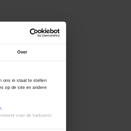
Over
ons in staat te stellen
es op de site en andere
r
.
t moment voor de toekomst