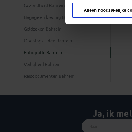
Gezondheid Bahrein
Privacy beleid
Alleen noodzakelijke c
Bagage en kleding Bahrein
Geldzaken Bahrein
Openingstijden Bahrein
Fotografie Bahrein
Veiligheid Bahrein
Reisdocumenten Bahrein
Ja, ik me