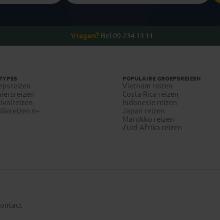
Vragen?
Bel 09-234 13 11
TYPES
POPULAIRE GROEPSREIZEN
epsreizen
Vietnam reizen
iersreizen
Costa Rica reizen
ivalreizen
Indonesie reizen
liereizen 6+
Japan reizen
Marokko reizen
Zuid-Afrika reizen
ontact