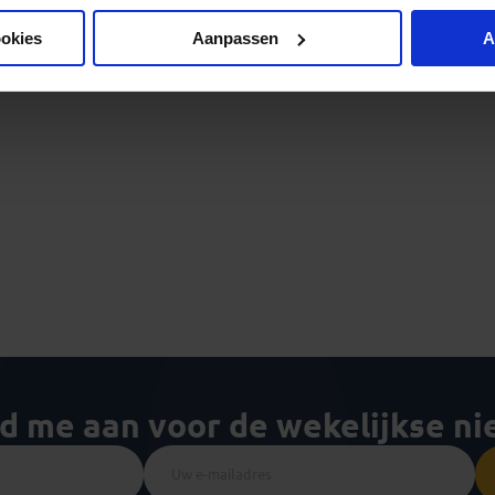
ookies
Aanpassen
A
ld me aan voor de wekelijkse n