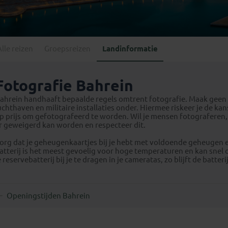
Georgië
(4)
Mexico
(4)
IJsland
(3)
Paraguay
(1)
Kosovo
(1)
Peru
(5)
Last minute reizen
Kroatië
(2)
Alle reizen
Groepsreizen
Landinformatie
Suriname
(1)
Letland
(3)
Litouwen
(3)
Fotografie Bahrein
Moldavië
(1)
ahrein handhaaft bepaalde regels omtrent fotografie. Maak geen f
Montenegro
(2)
uchthaven en militaire installaties onder. Hiermee riskeer je de k
p prijs om gefotografeerd te worden. Wil je mensen fotograferen
Noord-Macedonië
(1)
r geweigerd kan worden en respecteer dit.
org dat je geheugenkaartjes bij je hebt met voldoende geheugen 
atterij is het meest gevoelig voor hoge temperaturen en kan snel 
e reservebatterij bij je te dragen in je cameratas, zo blijft de batteri
Openingstijden Bahrein