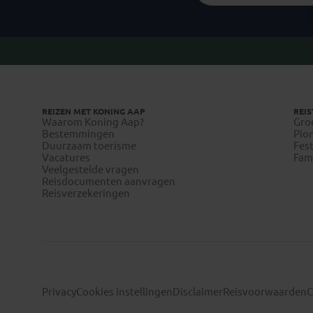
REIZEN MET KONING AAP
REIS
Waarom Koning Aap?
Gro
Bestemmingen
Pion
Duurzaam toerisme
Fest
Vacatures
Fami
Veelgestelde vragen
Reisdocumenten aanvragen
Reisverzekeringen
Privacy
Cookies instellingen
Disclaimer
Reisvoorwaarden
C