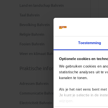
Land en landschap Bahrein
Taal Bahrein
Bevolking Bahrein
Religie Bahrein
Toestemming
Fooien Bahrein
Weer en klimaat Bahrein
Optionele cookies en techn
We gebruiken cookies en ande
Praktische informatie
statistische analyses uit te
kanalen te tonen.
Adressen Bahrein
Als je het niet eens bent met
Communicatie Bahrein
Je kunt je selectie in de in
wijzigen.
Electriciteit Bahrein