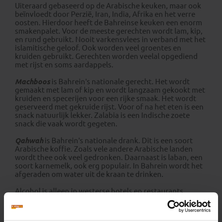
Uiteraard gebaseerd op de Arabische keuken, maar ook
beïnvloedt door Perzië, Iran, India, Afrika en het verre
oosten. Hierdoor heeft de Bahreinse keuken een enorm
smakenpalet. Voor de meeste gerechten wordt lam, kip,
en rund gebruikt. Nooit varkensvlees in verband met het
islamitische geloof. Ook worden veel groentes en
kruiden gebruikt. Gerechten worden veelal opgediend
met rijst en soms aardappels.
Machboos
is Bahrein’s nationale gerecht. Het wordt
gemaakt met lam of kip en wordt langzaam gekookt met
kruiden en specerijen voor een rijke smaak. Het wordt
geserveerd met gekruide rijst. Voor of na het eten is een
snack natuurlijk lekker. Zalabia is een Indische zoete
snack die vaak wordt gegeten.
Qahwah
is Bahrein’s nationale drank. Dit is een soort
Arabische koffie. Zoals vele andere Arabische landen
wordt thee ook veel gedronken. Daarnaast is laban, een
soort karnemelk, ook erg populair. In Bahrein wordt het
afgeraden om water uit de kraan te drinken.
Alcohol is alleen in westerse hotels en restaurants
verkrijgbaar. Op openbaar dronkenschap en vooral
rijden onder invloed staan in Bahrein strenge straffen.