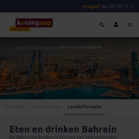
Vragen?
Bel 09-234 13 11
...
>
Landinformatie Bahrein
>
Eten en drinken Bahrein
Alle reizen
Groepsreizen
Landinformatie
Eten en drinken Bahrein
De Bahreinse keuken is een mix van vele invloeden.