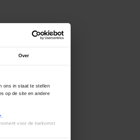
Over
ons in staat te stellen
es op de site en andere
r
.
t moment voor de toekomst