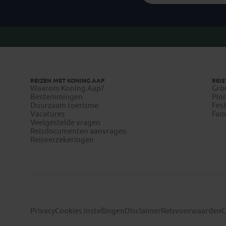
REIZEN MET KONING AAP
REIS
Waarom Koning Aap?
Gro
Bestemmingen
Pion
Duurzaam toerisme
Fest
Vacatures
Fami
Veelgestelde vragen
Reisdocumenten aanvragen
Reisverzekeringen
Privacy
Cookies instellingen
Disclaimer
Reisvoorwaarden
C