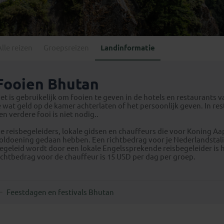
Georgië
(4)
Mexico
(4)
IJsland
(3)
Paraguay
(1)
Kosovo
(1)
Peru
(5)
Last minute reizen
Kroatië
(2)
Alle reizen
Groepsreizen
Landinformatie
Suriname
(1)
Letland
(3)
Litouwen
(3)
Fooien Bhutan
Moldavië
(1)
et is gebruikelijk om fooien te geven in de hotels en restaurants 
Montenegro
(2)
e wat geld op de kamer achterlaten of het persoonlijk geven. In re
en verdere fooi is niet nodig..
Noord-Macedonië
(1)
e reisbegeleiders, lokale gidsen en chauffeurs die voor Koning A
oldoening gedaan hebben. Een richtbedrag voor je Nederlandstalige r
egeleid wordt door een lokale Engelssprekende reisbegeleider is 
ichtbedrag voor de chauffeur is 15 USD per dag per groep.
Feestdagen en festivals Bhutan