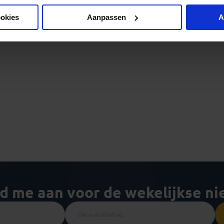
ookies
Aanpassen
A
ld me aan voor de wekelijkse n