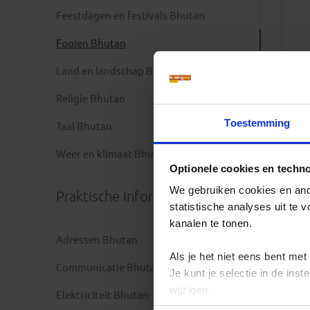
Feestdagen en festivals Bhutan
Fooien Bhutan
Land en landschap Bhutan
Religie Bhutan
Toestemming
Taal Bhutan
Weer en klimaat Bhutan
Optionele cookies en techn
We gebruiken cookies en ande
Praktische informatie
statistische analyses uit te
kanalen te tonen.
Adressen Bhutan
Als je het niet eens bent met
Communicatie Bhutan
Je kunt je selectie in de in
wijzigen.
Elektriciteit Bhutan