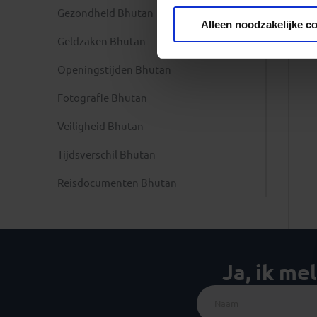
Gezondheid Bhutan
Privacy beleid
Alleen noodzakelijke c
Geldzaken Bhutan
Openingstijden Bhutan
Fotografie Bhutan
Veiligheid Bhutan
Tijdsverschil Bhutan
Reisdocumenten Bhutan
Ja, ik me