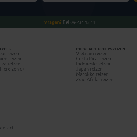
Vragen?
Bel 09-234 13 11
TYPES
POPULAIRE GROEPSREIZEN
epsreizen
Vietnam reizen
iersreizen
Costa Rica reizen
ivalreizen
Indonesie reizen
liereizen 6+
Japan reizen
Marokko reizen
Zuid-Afrika reizen
ontact