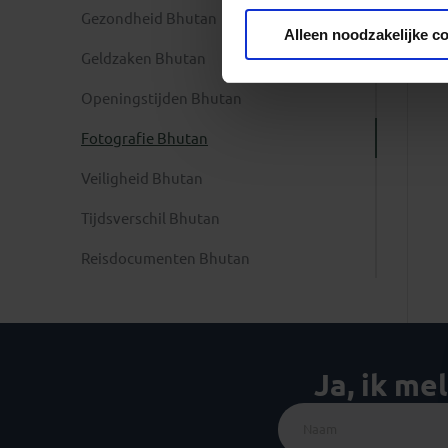
Gezondheid Bhutan
Privacy beleid
Alleen noodzakelijke c
Geldzaken Bhutan
Openingstijden Bhutan
Fotografie Bhutan
Veiligheid Bhutan
Tijdsverschil Bhutan
Reisdocumenten Bhutan
Ja, ik me