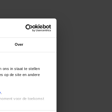
Over
ons in staat te stellen
es op de site en andere
r
.
t moment voor de toekomst