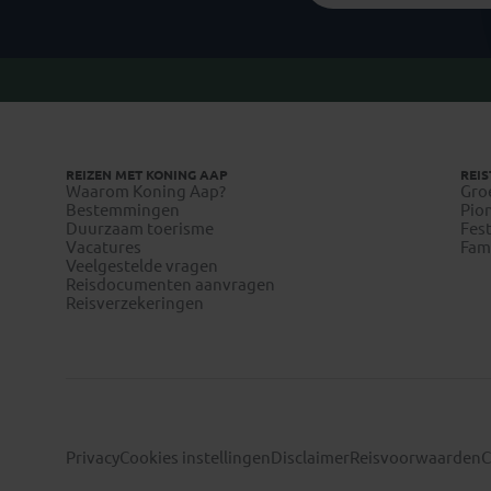
REIZEN MET KONING AAP
REIS
Waarom Koning Aap?
Gro
Bestemmingen
Pion
Duurzaam toerisme
Fest
Vacatures
Fami
Veelgestelde vragen
Reisdocumenten aanvragen
Reisverzekeringen
Privacy
Cookies instellingen
Disclaimer
Reisvoorwaarden
C