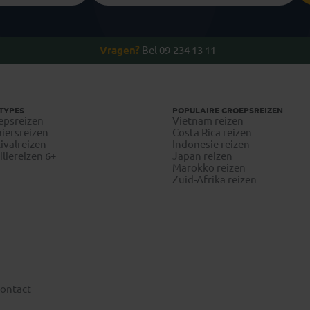
Vragen?
Bel 09-234 13 11
TYPES
POPULAIRE GROEPSREIZEN
epsreizen
Vietnam reizen
iersreizen
Costa Rica reizen
ivalreizen
Indonesie reizen
liereizen 6+
Japan reizen
Marokko reizen
Zuid-Afrika reizen
ontact