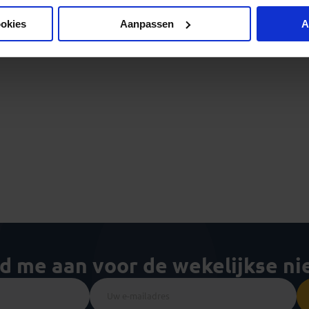
ookies
Aanpassen
A
ld me aan voor de wekelijkse n