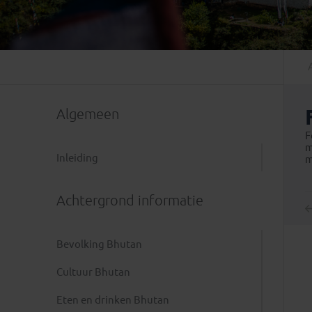
Mongolië
(1)
Tanzania
(1)
Nepal
(6)
Zimbabwe
(2)
Oezbekistan
(3)
Zuid-Afrika
(7)
Singapore
(1)
Sri Lanka
(4)
Algemeen
Tadzjikistan
(1)
Taiwan
(1)
F
m
Thailand
(8)
Inleiding
m
Tibet
(3)
Achtergrond informatie
Bevolking Bhutan
Cultuur Bhutan
Eten en drinken Bhutan