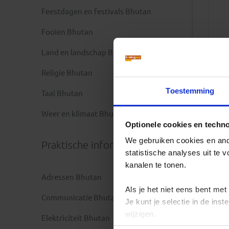
Feestdagen en festivals Bhutan
Fooien Bhutan
Land en landschap Bhutan
Religie Bhutan
Toestemming
Taal Bhutan
Weer en klimaat Bhutan
Optionele cookies en techn
We gebruiken cookies en ande
Praktische informatie
statistische analyses uit te
kanalen te tonen.
Adressen Bhutan
Als je het niet eens bent met
Communicatie Bhutan
Je kunt je selectie in de in
wijzigen.
Elektriciteit Bhutan