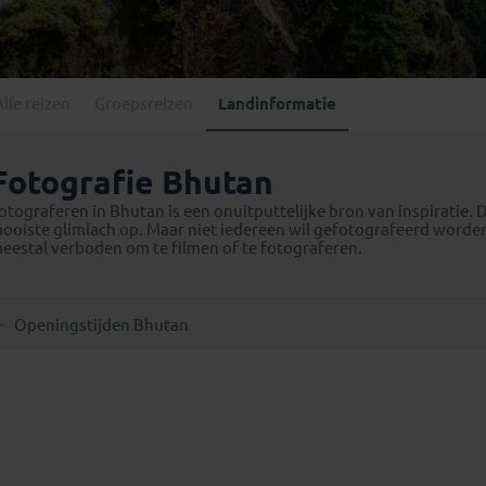
Georgië
(4)
Mexico
(4)
IJsland
(3)
Paraguay
(1)
Kosovo
(1)
Peru
(5)
Last minute reizen
Kroatië
(2)
Alle reizen
Groepsreizen
Landinformatie
Suriname
(1)
Letland
(3)
Litouwen
(3)
Fotografie Bhutan
Moldavië
(1)
otograferen in Bhutan is een onuitputtelijke bron van inspiratie. 
Montenegro
(2)
ooiste glimlach op. Maar niet iedereen wil gefotografeerd worden.
eestal verboden om te filmen of te fotograferen.
Noord-Macedonië
(1)
Openingstijden Bhutan