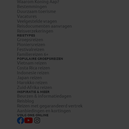
Waarom Koning Aap?
Bestemmingen
Duurzaam toerisme
Vacatures
Veelgestelde vragen
Reisdocumenten aanvragen
Reisverzekeringen
REISTYPES
Groepsreizen
Pioniersreizen
Festivalreizen
Familiereizen 6+
POPULAIRE GROEPSREIZEN
Vietnam reizen
Costa Rica reizen
Indonesie reizen
Japan reizen
Marokko reizen
Zuid-Afrika reizen
INSPIRATIE & MEER
Beurzen & informatiedagen
Reisblog
Reizen met gegarandeerd vertrek
Aanbiedingen en kortingen
VOLG ONS ONLINE