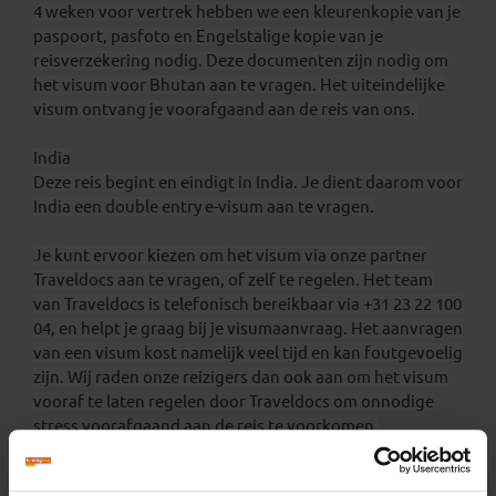
4 weken voor vertrek hebben we een kleurenkopie van je
paspoort, pasfoto en Engelstalige kopie van je
reisverzekering nodig. Deze documenten zijn nodig om
het visum voor Bhutan aan te vragen. Het uiteindelijke
visum ontvang je voorafgaand aan de reis van ons.
India
Deze reis begint en eindigt in India. Je dient daarom voor
India een double entry e-visum aan te vragen.
Je kunt ervoor kiezen om het visum via onze partner
Traveldocs aan te vragen, of zelf te regelen. Het team
van Traveldocs is telefonisch bereikbaar via +31 23 22 100
04, en helpt je graag bij je visumaanvraag. Het aanvragen
van een visum kost namelijk veel tijd en kan foutgevoelig
zijn. Wij raden onze reizigers dan ook aan om het visum
vooraf te laten regelen door Traveldocs om onnodige
stress voorafgaand aan de reis te voorkomen.
Traveldocs is een gespecialiseerde visumdienst voor