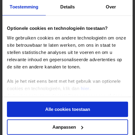
Nederland (voor Nederlandse paspoorthouders) en
Toestemming
Details
Over
België (voor Belgische paspoorthouders).
Kijk op de website van Traveldocs voor meer informatie:
Optionele cookies en technologieën toestaan?
- Nederlandse reizigers bezoeken:
We gebruiken cookies en andere technologieën om onze
https://visum-legalisatie.nl/koningaap-nl
site betrouwbaar te laten werken, om ons in staat te
stellen statistische analyses uit te voeren en om u
- Belgische reizigers bezoeken:an
relevante inhoud en gepersonaliseerde advertenties op
https://visum-legalisatie.nl/koningaap-be
de site en andere kanalen te tonen.
De prijs van het visum staat op de website van
Traveldocs. Je betaalt rechtstreeks aan Traveldocs bij het
Als je het niet eens bent met het gebruik van optionele
indienen van je aanvraag.
cookies en technologieën, klik dan
hier
.
Je kunt je selectie in de instellingen aanpassen of deze
Vraag je toch zelf het e-visum aan, hou er dan rekening
onder aan de pagina op elk gewenst moment voor de
mee dat je binnen 30 dagen (vanaf het moment van
Alle cookies toestaan
toekomst wijzigen.
afgifte) India moet inreizen. Dit heeft te maken met het
geldigheidstermijn van het visum.
Privacy beleid
Aanpassen