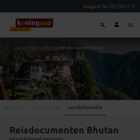
Vragen?
Bel 09-234 13 11
...
>
Landinformatie Bhutan
>
Reisdocumenten Bhutan
Alle reizen
Groepsreizen
Landinformatie
Reisdocumenten Bhutan
Internationaal paspoort: