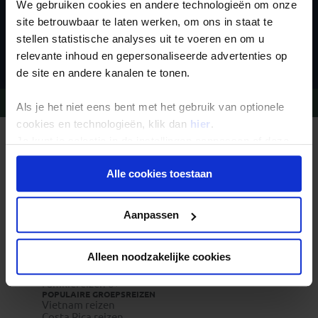
We gebruiken cookies en andere technologieën om onze
site betrouwbaar te laten werken, om ons in staat te
stellen statistische analyses uit te voeren en om u
Inschrijven
relevante inhoud en gepersonaliseerde advertenties op
de site en andere kanalen te tonen.
Vragen?
Bel 09-234 13 11
Als je het niet eens bent met het gebruik van optionele
cookies en technologieën, klik dan
hier
.
Je kunt je selectie in de instellingen aanpassen of deze
REIZEN MET KONING AAP
Waarom Koning Aap?
onder aan de pagina op elk gewenst moment voor de
Bestemmingen
Alle cookies toestaan
toekomst wijzigen.
Duurzaam toerisme
Vacatures
Veelgestelde vragen
Privacy beleid
Reisdocumenten aanvragen
Aanpassen
Reisverzekeringen
REISTYPES
Groepsreizen
Alleen noodzakelijke cookies
Pioniersreizen
Festivalreizen
Familiereizen 6+
POPULAIRE GROEPSREIZEN
Vietnam reizen
Costa Rica reizen