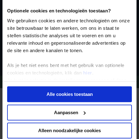
nieuwsbrief
Optionele cookies en technologieën toestaan?
We gebruiken cookies en andere technologieën om onze
site betrouwbaar te laten werken, om ons in staat te
stellen statistische analyses uit te voeren en om u
relevante inhoud en gepersonaliseerde advertenties op
de site en andere kanalen te tonen.
Inschrijven
Als je het niet eens bent met het gebruik van optionele
cookies en technologieën, klik dan
hier
.
Je kunt je selectie in de instellingen aanpassen of deze
Vragen?
Bel 09-234 13 11
onder aan de pagina op elk gewenst moment voor de
Alle cookies toestaan
toekomst wijzigen.
REIZEN MET KONING AAP
Waarom Koning Aap?
Bestemmingen
Privacy beleid
Aanpassen
Duurzaam toerisme
Vacatures
Veelgestelde vragen
Reisdocumenten aanvragen
Alleen noodzakelijke cookies
Reisverzekeringen