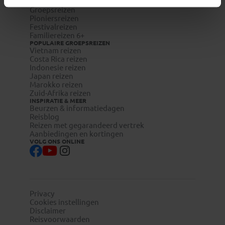
REISTYPES
Groepsreizen
Pioniersreizen
Festivalreizen
Familiereizen 6+
POPULAIRE GROEPSREIZEN
Vietnam reizen
Costa Rica reizen
Indonesie reizen
Japan reizen
Marokko reizen
Zuid-Afrika reizen
INSPIRATIE & MEER
Beurzen & informatiedagen
Reisblog
Reizen met gegarandeerd vertrek
Aanbiedingen en kortingen
VOLG ONS ONLINE
Privacy
Cookies instellingen
Disclaimer
Reisvoorwaarden