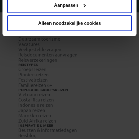
Privacy beleid
Aanpassen
Vragen?
Bel 09-234 13 11
Alleen noodzakelijke cookies
REIZEN MET KONING AAP
Waarom Koning Aap?
Bestemmingen
Duurzaam toerisme
Vacatures
Veelgestelde vragen
Reisdocumenten aanvragen
Reisverzekeringen
REISTYPES
Groepsreizen
Pioniersreizen
Festivalreizen
Familiereizen 6+
POPULAIRE GROEPSREIZEN
Vietnam reizen
Costa Rica reizen
Indonesie reizen
Japan reizen
Marokko reizen
Zuid-Afrika reizen
INSPIRATIE & MEER
Beurzen & informatiedagen
Reisblog