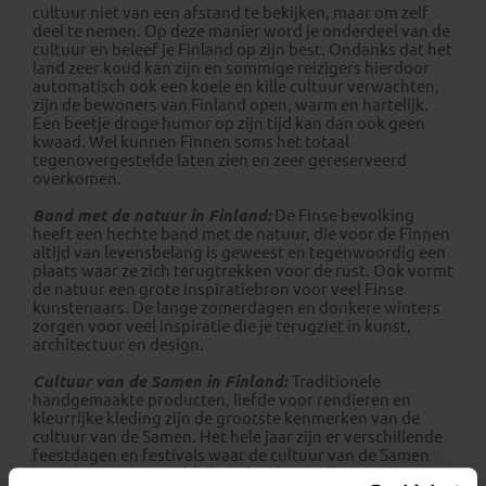
cultuur niet van een afstand te bekijken, maar om zelf
deel te nemen. Op deze manier word je onderdeel van de
cultuur en beleef je Finland op zijn best. Ondanks dat het
land zeer koud kan zijn en sommige reizigers hierdoor
automatisch ook een koele en kille cultuur verwachten,
zijn de bewoners van Finland open, warm en hartelijk.
Een beetje droge humor op zijn tijd kan dan ook geen
kwaad. Wel kunnen Finnen soms het totaal
tegenovergestelde laten zien en zeer gereserveerd
overkomen.
Band met de natuur in Finland:
De Finse bevolking
heeft een hechte band met de natuur, die voor de Finnen
altijd van levensbelang is geweest en tegenwoordig een
plaats waar ze zich terugtrekken voor de rust. Ook vormt
de natuur een grote inspiratiebron voor veel Finse
kunstenaars. De lange zomerdagen en donkere winters
zorgen voor veel inspiratie die je terugziet in kunst,
architectuur en design.
Cultuur van de Samen in Finland:
Traditionele
handgemaakte producten, liefde voor rendieren en
kleurrijke kleding zijn de grootste kenmerken van de
cultuur van de Samen. Het hele jaar zijn er verschillende
feestdagen en festivals waar de cultuur van de Samen
wordt tentoongesteld. Zo heb je het
Indigenous