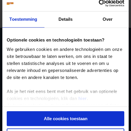
Peoples’ Film Festival
in Inari (
Skábmagovat
), of het
muziekfestival
Ijahis idja
in augustus. Inari, Enontekiö
en Utsjoki zijn de beste plaatsen in Finland om kennis te
maken met de hedendaagse kleurrijke Samen bevolking.
Toestemming
Details
Over
Optionele cookies en technologieën toestaan?
Ja, ik meld me aan
We gebruiken cookies en andere technologieën om onze
voor de wekelijkse
site betrouwbaar te laten werken, om ons in staat te
stellen statistische analyses uit te voeren en om u
nieuwsbrief
relevante inhoud en gepersonaliseerde advertenties op
de site en andere kanalen te tonen.
Als je het niet eens bent met het gebruik van optionele
cookies en technologieën, klik dan
hier
.
Je kunt je selectie in de instellingen aanpassen of deze
Inschrijven
onder aan de pagina op elk gewenst moment voor de
Alle cookies toestaan
toekomst wijzigen.