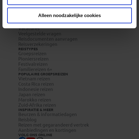
REIZEN MET KONING AAP
Waarom Koning Aap?
Alleen noodzakelijke cookies
Bestemmingen
Duurzaam toerisme
Vacatures
Veelgestelde vragen
Reisdocumenten aanvragen
Reisverzekeringen
REISTYPES
Groepsreizen
Pioniersreizen
Festivalreizen
Familiereizen 6+
POPULAIRE GROEPSREIZEN
Vietnam reizen
Costa Rica reizen
Indonesie reizen
Japan reizen
Marokko reizen
Zuid-Afrika reizen
INSPIRATIE & MEER
Beurzen & informatiedagen
Reisblog
Reizen met gegarandeerd vertrek
Aanbiedingen en kortingen
VOLG ONS ONLINE