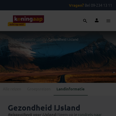
Vragen?
Bel 09-234 13 11
...
>
Landinformatie IJsland
>
Gezondheid IJsland
Alle reizen
Groepsreizen
Landinformatie
Gezondheid IJsland
Reisapotheek voor IJsland:
Neem op je
rondreis naar