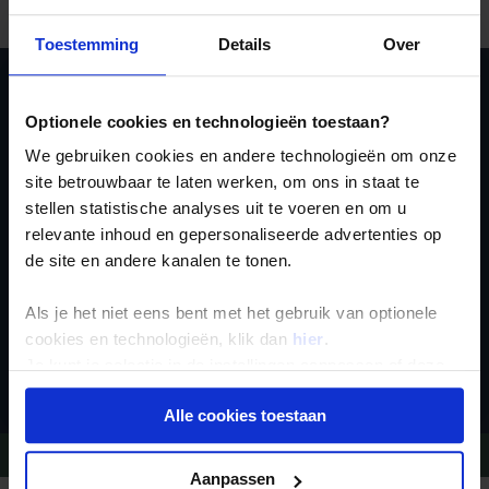
112 bellen.
Toestemming
Details
Over
Ja, ik meld me aan
Optionele cookies en technologieën toestaan?
voor de wekelijkse
We gebruiken cookies en andere technologieën om onze
site betrouwbaar te laten werken, om ons in staat te
nieuwsbrief
stellen statistische analyses uit te voeren en om u
relevante inhoud en gepersonaliseerde advertenties op
de site en andere kanalen te tonen.
Als je het niet eens bent met het gebruik van optionele
cookies en technologieën, klik dan
hier
.
Inschrijven
Je kunt je selectie in de instellingen aanpassen of deze
onder aan de pagina op elk gewenst moment voor de
Alle cookies toestaan
toekomst wijzigen.
Vragen?
Bel 09-234 13 11
Privacy beleid
Aanpassen