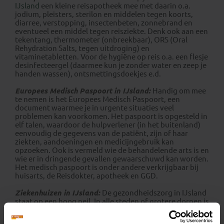
IJsland
een kleine reisapotheek mee met daarin o.a.
jodium, pleisters, sterilon en middelen tegen koorts,
diarree, verstopping, insectenbeten, zonnebrand en
eventueel een middel tegen reisziekte. Denk ook aan een
tekentang, thermometer (onbreekbaar), ORS (Oral
Rehydration Salts, tegen uitdroging) en
vitaminetabletten. Voor de hygiëne op reis o.a. een flesje
desinfecteergel (daarmee kun je zonder water en zeep je
handen wassen), ontsmettingsdoekjes e.d.
Europees Medisch Paspoort in IJsland:
Handig om mee
te nemen is het Europees Medisch Paspoort, een
document waarmee je in urgente situaties veel
problemen kan voorkomen. Het paspoort is opgesteld in
elf talen, waardoor de hulpverlener (in het buitenland)
eenvoudig de gegevens van de patiënt, zijn of haar
ziekten, aandoeningen en medicijngebruik kan
opzoeken. Ook is vermeld wie de behandelende arts is en
wie er in dringende gevallen gewaarschuwd kan worden.
Het medisch paspoort is onder andere verkrijgbaar bij
huisarts, de Reisdokter, apotheek en GGD.
Ziekenhuizen in IJsland:
De gezondheidszorg in IJsland
staat op een hoog peil. In alle steden of grotere dorpen is
een ziekenhuis of medische post. Medicijnen zijn alleen
verkrijgbaar bij een apotheek. Voor spoedgevallen kun je