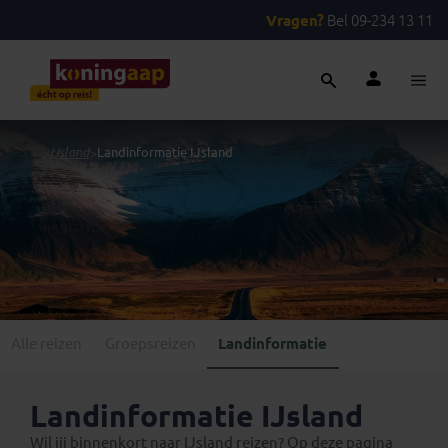
Vragen?
Bel 09-234 13 11
...
>
IJsland
>
Landinformatie IJsland
Alle reizen
Groepsreizen
Landinformatie
Landinformatie IJsland
Wil jij binnenkort naar IJsland reizen? Op deze pagina