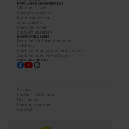
Reizigers met meereizende kinderen onder de 18 jaar
POPULAIRE GROEPSREIZEN
Vietnam reizen
dienen zelf bij de betreffende ambassade te infomeren naar
Costa Rica reizen
eventuele aanvullende toelatingseisen.
Indonesie reizen
Japan reizen
Marokko reizen
Zuid-Afrika reizen
INSPIRATIE & MEER
Beurzen & informatiedagen
Reisblog
Reizen met gegarandeerd vertrek
Aanbiedingen en kortingen
VOLG ONS ONLINE
Privacy
Cookies instellingen
Disclaimer
Reisvoorwaarden
Contact