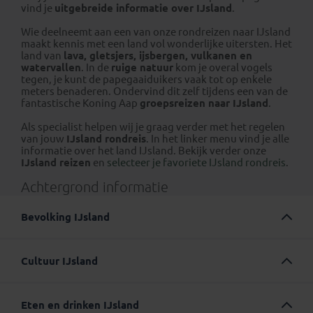
vind je
uitgebreide informatie over IJsland
.
Wie deelneemt aan een van onze rondreizen naar IJsland
maakt kennis met een land vol wonderlijke uitersten. Het
land van
lava, gletsjers, ijsbergen, vulkanen en
watervallen
. In de
ruige natuur
kom je overal vogels
tegen, je kunt de papegaaiduikers vaak tot op enkele
meters benaderen. Ondervind dit zelf tijdens een van de
fantastische Koning Aap
groepsreizen naar IJsland
.
Als specialist helpen wij je graag verder met het regelen
van jouw
IJsland rondreis
. In het linker menu vind je alle
informatie over het land IJsland. Bekijk verder onze
IJsland reizen
en
selecteer je favoriete IJsland rondreis
.
Achtergrond informatie
Bevolking IJsland
Er wonen ruim 364.000 mensen op IJsland, waarvan
ongeveer 123.000 in de hoofdstad Reykjavik. Het
Cultuur IJsland
binnenland van IJsland is bijna onbewoond, aangezien
het bestaat uit bergen, lavavelden en steenwoestijnen.
Door de afgelegen ligging, heerst er op IJsland een
IJsland is ook het dunst bevolkte land van Europa. De
sterke nationale identiteit. IJslanders kunnen
meeste IJslanders zijn nakomelingen van de Vikingen en
Eten en drinken IJsland
chauvinistisch overkomen, ze zijn erg trots op hun land